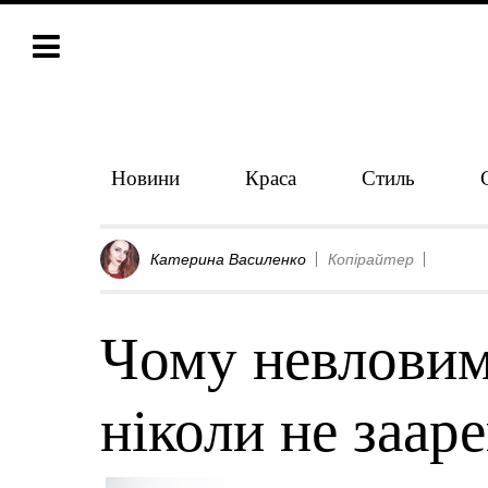
Новини
Краса
Стиль
Катерина Василенко
Копірайтер
Чому невловим
ніколи не заа