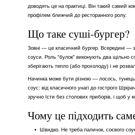
доводять це на практиці. Він такий самий ко
профілем ближчий до ресторанного ролу.
Що таке суші-бургер?
Зовні — це класичний бургер. Всередині — зв
соуси. Роль “булок” виконують два щільно с
зберігають тепло (або прохолоду) і не розва
Начинка може бути різною — лосось, тунець, 
соус: від класичного унагі до гострого Шріра
зручно їсти без столових приборів, і щоб у 
Чому це підходить сам
Швидко. Не треба паличок, соєвого соу