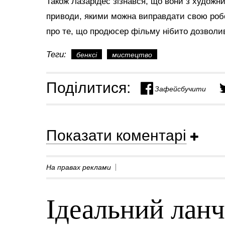
Також Лазарідес зізнався, що вони з художн
приводи, якими можна виправдати свою робот
про те, що продюсер фільму нібито дозволив
Теги:
бенксі
мистецтво
Поділитися:
Зафейсбучити
Показати коментарі
На правах реклами
Ідеальний ланч