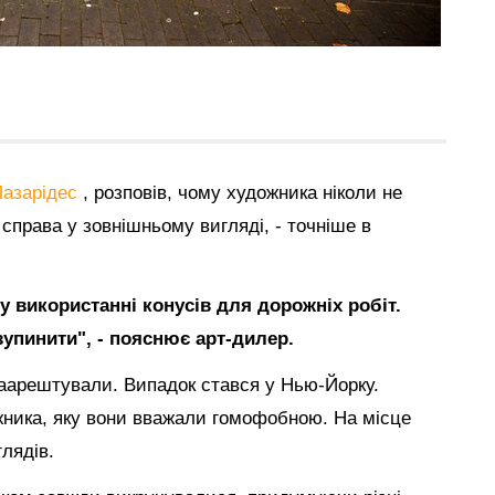
Лазарідес
, розповів, чому художника ніколи не
справа у зовнішньому вигляді, - точніше в
у використанні конусів для дорожніх робіт.
 зупинити", - пояснює арт-дилер.
 заарештували. Випадок стався у Нью-Йорку.
ника, яку вони вважали гомофобною. На місце
глядів.