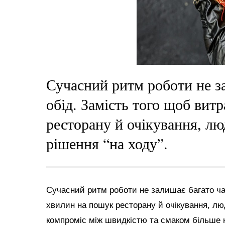
Сучасний ритм роботи не з
обід. Замість того щоб вит
ресторану й очікування, л
рішення “на ходу”.
Сучасний ритм роботи не залишає багато час
хвилин на пошук ресторану й очікування, лю
компроміс між швидкістю та смаком більше