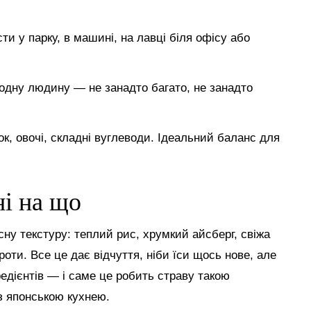
ти у парку, в машині, на лавці біля офісу або
д одну людину — не занадто багато, не занадто
ок, овочі, складні вуглеводи. Ідеальний баланс для
ні на що
сну текстуру: теплий рис, хрумкий айсберг, свіжа
оти. Все це дає відчуття, ніби їси щось нове, але
едієнтів — і саме це робить страву такою
з японською кухнею.