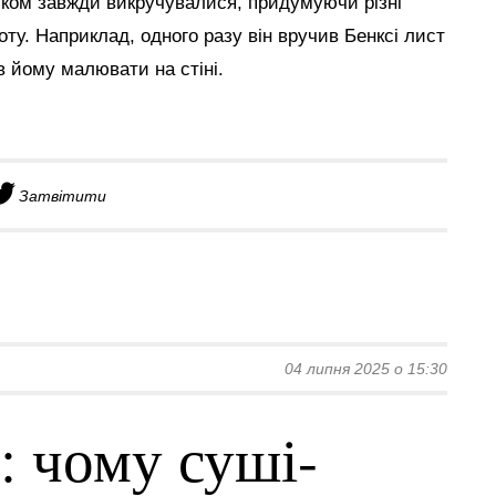
иком завжди викручувалися, придумуючи різні
у. Наприклад, одного разу він вручив Бенксі лист
 йому малювати на стіні.
Затвітити
04 липня 2025 о 15:30
: чому суші-