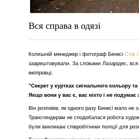
Вся справа в одязі
Колишній менеджер і фотограф Бенксі
Стів 
заарештовували. За словами Лазарідес, вся 
екіпіровці.
"Секрет у куртках сигнального кольору та 
Якщо вони у вас є, вас ніхто і не подумає
Він розповів, як одного разу Бенксі мало не
Трансгендерам не сподобалася робота худож
були викликані співробітники поліції для роз