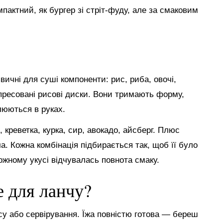
мпактний, як бургер зі стріт-фуду, але за смаковим
ичні для суші компоненти: рис, риба, овочі,
пресовані рисові диски. Вони тримають форму,
люються в руках.
креветка, курка, сир, авокадо, айсберг. Плюс
ча. Кожна комбінація підбирається так, щоб її було
кожному укусі відчувалась повнота смаку.
е для ланчу?
су або сервірування. Їжа повністю готова — береш