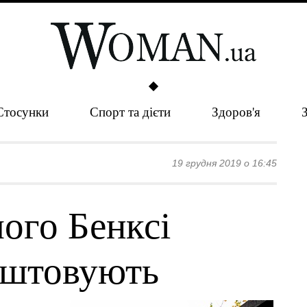
Стосунки
Спорт та дієти
Здоров'я
19 грудня 2019 о 16:45
ого Бенксі
рештовують