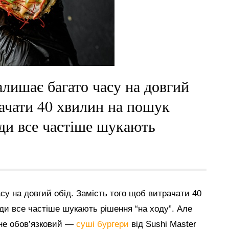
алишає багато часу на довгий
рачати 40 хвилин на пошук
юди все частіше шукають
у на довгий обід. Замість того щоб витрачати 40
ди все частіше шукають рішення “на ходу”. Але
 не обов’язковий —
суші бургери
від Sushi Master