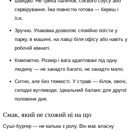
Швидко. Не треба паличок, соєвого соусу або
сервірування. Їжа повністю готова — береш і
їси.
Зручно. Упаковка дозволяє спокійно поїсти у
парку, в машині, на лавці біля офісу або навіть у
робочій кімнаті.
Компактно. Розмір і вага адаптовані під одну
людину — не занадто багато, не занадто мало.
Ситно, але без тяжкості. У страві — білок, овочі,
складні вуглеводи. Ідеальний баланс для другої
половини дня.
Смак, який не схожий ні на що
Суші-бургер — не калька з ролу. Він має власну