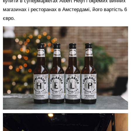
купити в супермаркетах Albert Heijn і окремих винних
магазинах і ресторанах в Амстердамі, його вартість 6
євро.