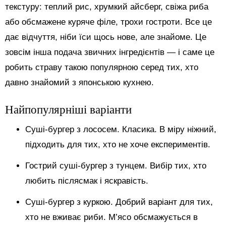
текстуру: теплий рис, хрумкий айсберг, свіжа риба
або обсмажене куряче філе, трохи гостроти. Все це
дає відчуття, ніби їси щось нове, але знайоме. Це
зовсім інша подача звичних інгредієнтів — і саме це
робить страву такою популярною серед тих, хто
давно знайомий з японською кухнею.
Найпопулярніші варіанти
Суші-бургер з лососем. Класика. В міру ніжний,
підходить для тих, хто не хоче експериментів.
Гострий суші-бургер з тунцем. Вибір тих, хто
любить післясмак і яскравість.
Суші-бургер з куркою. Добрий варіант для тих,
хто не вживає риби. М’ясо обсмажується в