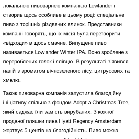
локальною пивоварнею компанією Lowlander і
створив щось особливе в цьому році: спеціальне
пиво з торішніх різдвяних ялинок. Представники
компанії говорять, що їх місія була перетворити
«відходи» в щось смачне. Випущене пиво
називається Lowlander Winter IPA. Воно зроблене з
перероблених голок і ялівцю. В результаті з'явився
напій з ароматом вічнозеленого лісу, цитрусових та
хмелю.
Також пивоварна компанія запустила благодійну
ініціативу спільно з фондом Adopt a Christmas Tree,
який саджає їли замість вирубаних. З кожної
проданої пляшки пива Hyatt Regency Amsterdam
жертвує 5 центів на благодійність. Пиво можна