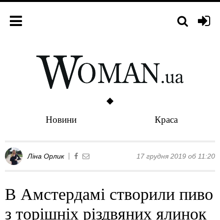
Новини
Краса
Ліна Орлик
17 грудня 2019 об 11:20
В Амстердамі створили пиво
з торішніх різдвяних ялинок