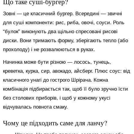
Що таке суші-бургер?
Зовні — це класичний бургер. Всередині — звичні
для суші компоненти: рис, риба, овочі, соуси. Роль
“булок” виконують два щільно спресовані рисові
диски. Вони тримають форму, зберігають тепло (або
прохолоду) і не розвалюються в руках.
Начинка може бути різною — лосось, тунець,
креветка, курка, сир, авокадо, айсберг. Плюс соус: від
класичного унагі до гострого Шрірача. Кожна
комбінація підбирається так, щоб її було зручно їсти
без столових приборів, і щоб у кожному укусі
відчувалась повнота смаку.
Чому це підходить саме для ланчу?