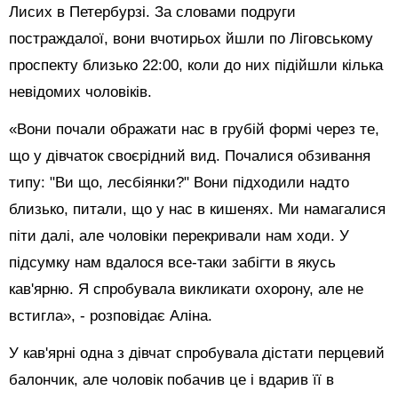
Лисих в Петербурзі. За словами подруги
постраждалої, вони вчотирьох йшли по Ліговському
проспекту близько 22:00, коли до них підійшли кілька
невідомих чоловіків.
«Вони почали ображати нас в грубій формі через те,
що у дівчаток своєрідний вид. Почалися обзивання
типу: "Ви що, лесбіянки?" Вони підходили надто
близько, питали, що у нас в кишенях. Ми намагалися
піти далі, але чоловіки перекривали нам ходи. У
підсумку нам вдалося все-таки забігти в якусь
кав'ярню. Я спробувала викликати охорону, але не
встигла», - розповідає Аліна.
У кав'ярні одна з дівчат спробувала дістати перцевий
балончик, але чоловік побачив це і вдарив її в