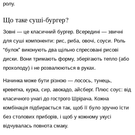
ролу.
Що таке суші-бургер?
Зовні — це класичний бургер. Всередині — звичні
для суші компоненти: рис, риба, овочі, соуси. Роль
“булок” виконують два щільно спресовані рисові
диски. Вони тримають форму, зберігають тепло (або
прохолоду) і не розвалюються в руках.
Начинка може бути різною — лосось, тунець,
креветка, курка, сир, авокадо, айсберг. Плюс соус: від
класичного унагі до гострого Шрірача. Кожна
комбінація підбирається так, щоб її було зручно їсти
без столових приборів, і щоб у кожному укусі
відчувалась повнота смаку.