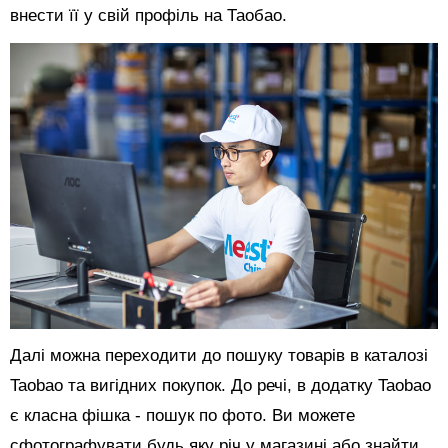
внести її у свій профіль на Таобао.
Далі можна переходити до пошуку товарів в каталозі
Taobao та вигідних покупок. До речі, в додатку Taobao
є класна фішка - пошук по фото. Ви можете
сфотографувати будь яку річ у магазині або знайти