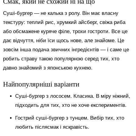
Смак, який не схожий ні на що
Суші-бургер — не калька з ролу. Він має власну
текстуру: теплий рис, хрумкий айсберг, свіжа риба
або обсмажене куряче філе, трохи гостроти. Все це
дає відчуття, ніби їси щось нове, але знайоме. Це
зовсім інша подача звичних інгредієнтів — і саме це
робить страву такою популярною серед тих, хто
давно знайомий з японською кухнею.
Найпопулярніші варіанти
Суші-бургер з лососем. Класика. В міру ніжний,
підходить для тих, хто не хоче експериментів.
Гострий суші-бургер з тунцем. Вибір тих, хто
любить післясмак і яскравість.