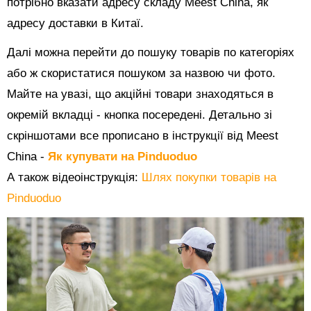
потрібно вказати адресу складу Meest China, як
адресу доставки в Китаї.
Далі можна перейти до пошуку товарів по категоріях
або ж скористатися пошуком за назвою чи фото.
Майте на увазі, що акційні товари знаходяться в
окремій вкладці - кнопка посередені. Детально зі
скріншотами все прописано в інструкції від Meest
China -
Як купувати на Pinduoduo
А також відеоінструкція:
Шлях покупки товарів на
Pinduoduo