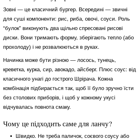
Зовні — це класичний бургер. Всередині — звичні
для суші компоненти: рис, риба, овочі, соуси. Роль
“булок” виконують два щільно спресовані рисові
диски. Вони тримають форму, зберігають тепло (або
прохолоду) і не розвалюються в руках.
Начинка може бути різною — лосось, тунець,
креветка, курка, сир, авокадо, айсберг. Плюс соус: від
класичного унагі до гострого Шрірача. Кожна
комбінація підбирається так, щоб її було зручно їсти
без столових приборів, і щоб у кожному укусі
відчувалась повнота смаку.
Чому це підходить саме для ланчу?
Швидко. Не треба паличок, соєвого соусу або