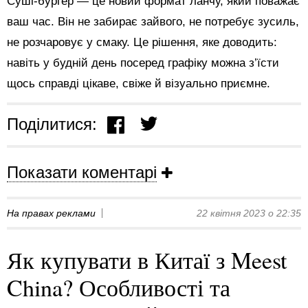
Суші-бургер — це новий формат ланчу, який поважає
ваш час. Він не забирає зайвого, не потребує зусиль,
не розчаровує у смаку. Це рішення, яке доводить:
навіть у будній день посеред графіку можна з’їсти
щось справді цікаве, свіже й візуально приємне.
Поділитися:
Показати коментарі
На правах реклами
22 квітня 2023 о 22:35
Як купувати в Китаї з Meest
China? Особливості та