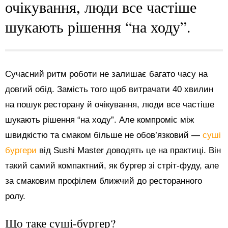
очікування, люди все частіше
шукають рішення “на ходу”.
Сучасний ритм роботи не залишає багато часу на
довгий обід. Замість того щоб витрачати 40 хвилин
на пошук ресторану й очікування, люди все частіше
шукають рішення “на ходу”. Але компроміс між
швидкістю та смаком більше не обов’язковий —
суші
бургери
від Sushi Master доводять це на практиці. Він
такий самий компактний, як бургер зі стріт-фуду, але
за смаковим профілем ближчий до ресторанного
ролу.
Що таке суші-бургер?