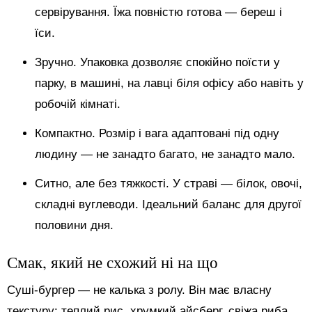
сервірування. Їжа повністю готова — береш і
їси.
Зручно. Упаковка дозволяє спокійно поїсти у
парку, в машині, на лавці біля офісу або навіть у
робочій кімнаті.
Компактно. Розмір і вага адаптовані під одну
людину — не занадто багато, не занадто мало.
Ситно, але без тяжкості. У страві — білок, овочі,
складні вуглеводи. Ідеальний баланс для другої
половини дня.
Смак, який не схожий ні на що
Суші-бургер — не калька з ролу. Він має власну
текстуру: теплий рис, хрумкий айсберг, свіжа риба