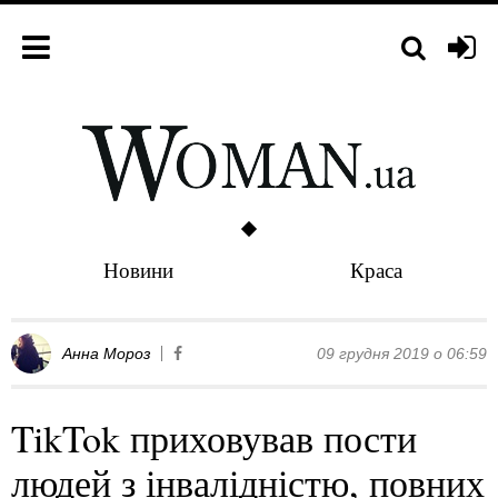
Новини
Краса
Анна Мороз
09 грудня 2019 о 06:59
TikTok приховував пости
людей з інвалідністю, повних