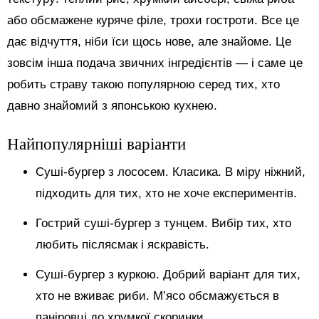
або обсмажене куряче філе, трохи гостроти. Все це
дає відчуття, ніби їси щось нове, але знайоме. Це
зовсім інша подача звичних інгредієнтів — і саме це
робить страву такою популярною серед тих, хто
давно знайомий з японською кухнею.
Найпопулярніші варіанти
Суші-бургер з лососем. Класика. В міру ніжний,
підходить для тих, хто не хоче експериментів.
Гострий суші-бургер з тунцем. Вибір тих, хто
любить післясмак і яскравість.
Суші-бургер з куркою. Добрий варіант для тих,
хто не вживає риби. М’ясо обсмажується в
паніровці до хрумкої скоринки.