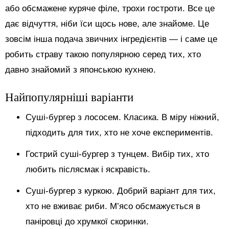
або обсмажене куряче філе, трохи гостроти. Все це
дає відчуття, ніби їси щось нове, але знайоме. Це
зовсім інша подача звичних інгредієнтів — і саме це
робить страву такою популярною серед тих, хто
давно знайомий з японською кухнею.
Найпопулярніші варіанти
Суші-бургер з лососем. Класика. В міру ніжний,
підходить для тих, хто не хоче експериментів.
Гострий суші-бургер з тунцем. Вибір тих, хто
любить післясмак і яскравість.
Суші-бургер з куркою. Добрий варіант для тих,
хто не вживає риби. М’ясо обсмажується в
паніровці до хрумкої скоринки.