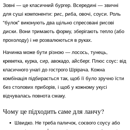
Зовні — це класичний бургер. Всередині — звичні
для суші компоненти: рис, риба, овочі, соуси. Роль
“булок” виконують два щільно спресовані рисові
диски. Вони тримають форму, зберігають тепло (або
прохолоду) і не розвалюються в руках.
Начинка може бути різною — лосось, тунець,
креветка, курка, сир, авокадо, айсберг. Плюс соус: від
класичного унагі до гострого Шрірача. Кожна
комбінація підбирається так, щоб її було зручно їсти
без столових приборів, і щоб у кожному укусі
відчувалась повнота смаку.
Чому це підходить саме для ланчу?
Швидко. Не треба паличок, соєвого соусу або