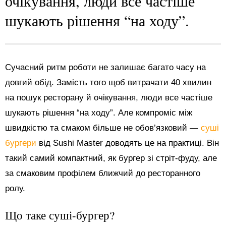
очікування, люди все частіше
шукають рішення “на ходу”.
Сучасний ритм роботи не залишає багато часу на
довгий обід. Замість того щоб витрачати 40 хвилин
на пошук ресторану й очікування, люди все частіше
шукають рішення “на ходу”. Але компроміс між
швидкістю та смаком більше не обов’язковий —
суші
бургери
від Sushi Master доводять це на практиці. Він
такий самий компактний, як бургер зі стріт-фуду, але
за смаковим профілем ближчий до ресторанного
ролу.
Що таке суші-бургер?