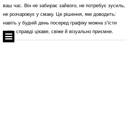
ваш час. Він не забирає зайвого, не потребує зусиль,
не розчаровує у смаку. Це рішення, яке доводить:
навіть у будній день посеред графіку можна з’їсти
щось справді цікаве, свіже й візуально приємне.
Поділитися:
Спецпроекти
Контакти
Показати коментарі
Про проект
Угода
На правах реклами
22 квітня 2023 о 22:35
Реклама
Як купувати в Китаї з Meest
China? Особливості та
Стеж за нами:
переваги китайських