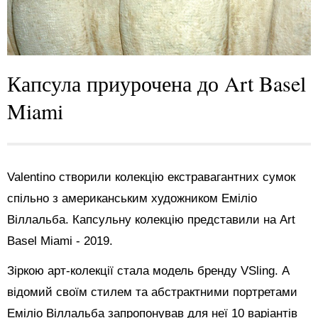
Капсула приурочена до Art Basel
Miami
Valentino створили колекцію екстравагантних сумок
спільно з американським художником Еміліо
Віллальба. Капсульну колекцію представили на Art
Basel Miami - 2019.
Зіркою арт-колекції стала модель бренду VSling. А
відомий своїм стилем та абстрактними портретами
Еміліо Віллальба запропонував для неї 10 варіантів