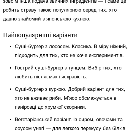
зовсім інша подача звичних інгредієнтів — і саме це
робить страву такою популярною серед тих, хто
давно знайомий з японською кухнею.
Найпопулярніші варіанти
Суші-бургер з лососем. Класика. В міру ніжний,
підходить для тих, хто не хоче експериментів.
Гострий суші-бургер з тунцем. Вибір тих, хто
любить післясмак і яскравість.
Суші-бургер з куркою. Добрий варіант для тих,
хто не вживає риби. М’ясо обсмажується в
паніровці до хрумкої скоринки.
Вегетаріанський варіант. Із сиром, овочами та
соусом унагі — для легкого перекусу без білків