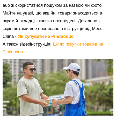
або ж скористатися пошуком за назвою чи фото.
Майте на увазі, що акційні товари знаходяться в
окремій вкладці - кнопка посередені. Детально зі
скріншотами все прописано в інструкції від Meest
China -
Як купувати на Pinduoduo
А також відеоінструкція:
Шлях покупки товарів на
Pinduoduo