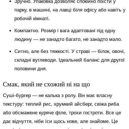
Зручно. Упаковка дозволяє спокійно поїсти у
парку, в машині, на лавці біля офісу або навіть у
робочій кімнаті.
Компактно. Розмір і вага адаптовані під одну
людину — не занадто багато, не занадто мало.
Ситно, але без тяжкості. У страві — білок, овочі,
складні вуглеводи. Ідеальний баланс для другої
половини дня.
Смак, який не схожий ні на що
Суші-бургер — не калька з ролу. Він має власну
текстуру: теплий рис, хрумкий айсберг, свіжа риба
або обсмажене куряче філе, трохи гостроти. Все це
дає відчуття, ніби їси щось нове, але знайоме. Це