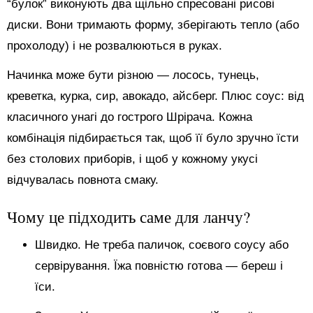
“булок” виконують два щільно спресовані рисові
диски. Вони тримають форму, зберігають тепло (або
прохолоду) і не розвалюються в руках.
Начинка може бути різною — лосось, тунець,
креветка, курка, сир, авокадо, айсберг. Плюс соус: від
класичного унагі до гострого Шрірача. Кожна
комбінація підбирається так, щоб її було зручно їсти
без столових приборів, і щоб у кожному укусі
відчувалась повнота смаку.
Чому це підходить саме для ланчу?
Швидко. Не треба паличок, соєвого соусу або
сервірування. Їжа повністю готова — береш і
їси.