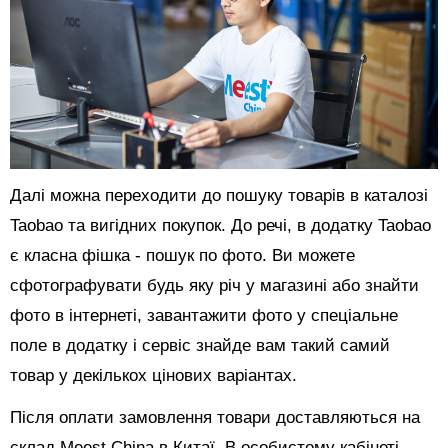
Далі можна переходити до пошуку товарів в каталозі
Taobao та вигідних покупок. До речі, в додатку Taobao
є класна фішка - пошук по фото. Ви можете
сфотографувати будь яку річ у магазині або знайти
фото в інтернеті, завантажити фото у спеціальне
поле в додатку і сервіс знайде вам такий самий
товар у декількох цінових варіантах.
Після оплати замовлення товари доставляються на
склад Meest China в Китаї. В особистому кабінеті