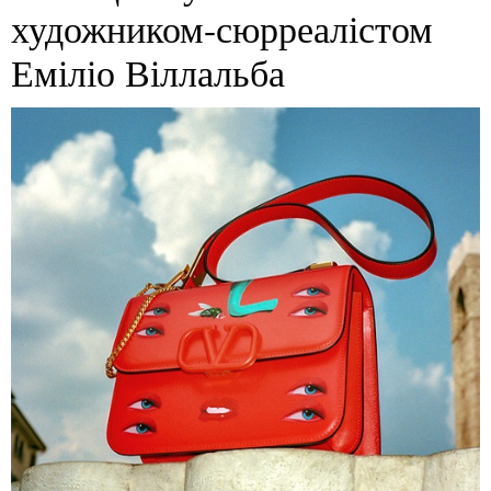
художником-сюрреалістом
Еміліо Віллальба