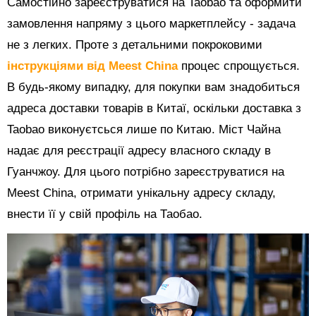
Самостійно зареєструватися на Taobao та оформити
замовлення напряму з цього маркетплейсу - задача
не з легких. Проте з детальними покроковими
інструкціями від Meest China
процес спрощується.
В будь-якому випадку, для покупки вам знадобиться
адреса доставки товарів в Китаї, оскільки доставка з
Taobao виконуєтсься лише по Китаю. Міст Чайна
надає для реєстрації адресу власного складу в
Гуанчжоу. Для цього потрібно зареєструватися на
Meest China, отримати унікальну адресу складу,
внести її у свій профіль на Таобао.