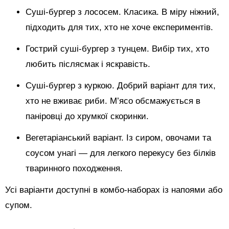
Суші-бургер з лососем. Класика. В міру ніжний,
підходить для тих, хто не хоче експериментів.
Гострий суші-бургер з тунцем. Вибір тих, хто
любить післясмак і яскравість.
Суші-бургер з куркою. Добрий варіант для тих,
хто не вживає риби. М’ясо обсмажується в
паніровці до хрумкої скоринки.
Вегетаріанський варіант. Із сиром, овочами та
соусом унагі — для легкого перекусу без білків
тваринного походження.
Усі варіанти доступні в комбо-наборах із напоями або
супом.