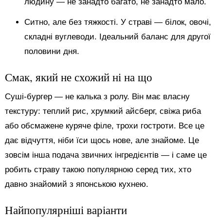
людину — не занадто багато, не занадто мало.
Ситно, але без тяжкості. У страві — білок, овочі,
складні вуглеводи. Ідеальний баланс для другої
половини дня.
Смак, який не схожий ні на що
Суші-бургер — не калька з ролу. Він має власну
текстуру: теплий рис, хрумкий айсберг, свіжа риба
або обсмажене куряче філе, трохи гостроти. Все це
дає відчуття, ніби їси щось нове, але знайоме. Це
зовсім інша подача звичних інгредієнтів — і саме це
робить страву такою популярною серед тих, хто
давно знайомий з японською кухнею.
Найпопулярніші варіанти