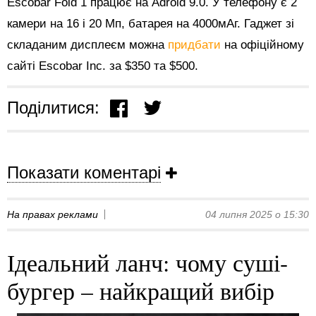
Escobar Fold 1 працює на Adroid 9.0. У телефону є 2
камери на 16 і 20 Мп, батарея на 4000мАг. Гаджет зі
складаним дисплеєм можна
придбати
на офіційному
сайті Escobar Inc. за $350 та $500.
Поділитися:
Показати коментарі
На правах реклами
04 липня 2025 о 15:30
Ідеальний ланч: чому суші-
бургер – найкращий вибір