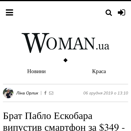
Новини
Краса
Ліна Орлик
06 грудня 2019 о 13:10
Брат Пабло Ескобара
випустив смартфон за $349 -