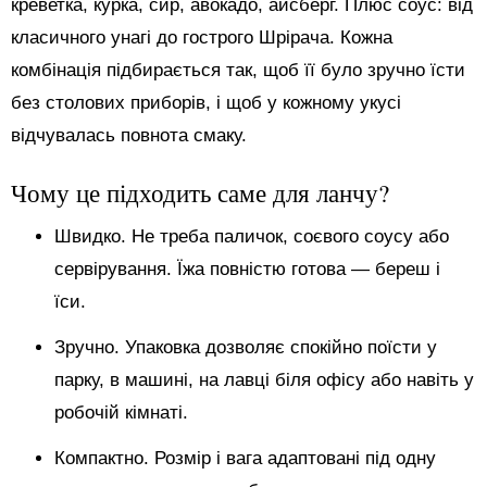
креветка, курка, сир, авокадо, айсберг. Плюс соус: від
класичного унагі до гострого Шрірача. Кожна
комбінація підбирається так, щоб її було зручно їсти
без столових приборів, і щоб у кожному укусі
відчувалась повнота смаку.
Чому це підходить саме для ланчу?
Швидко. Не треба паличок, соєвого соусу або
сервірування. Їжа повністю готова — береш і
їси.
Зручно. Упаковка дозволяє спокійно поїсти у
парку, в машині, на лавці біля офісу або навіть у
робочій кімнаті.
Компактно. Розмір і вага адаптовані під одну