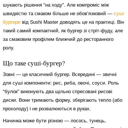
шукають рішення “на ходу”. Але компроміс між
швидкістю та смаком більше не обов’язковий —
суші
бургери
від Sushi Master доводять це на практиці. Він
такий самий компактний, як бургер зі стріт-фуду, але
за смаковим профілем ближчий до ресторанного
ролу.
Що таке суші-бургер?
Зовні — це класичний бургер. Всередині — звичні
для суші компоненти: рис, риба, овочі, соуси. Роль
“булок” виконують два щільно спресовані рисові
диски. Вони тримають форму, зберігають тепло (або
прохолоду) і не розвалюються в руках.
Начинка може бути різною — лосось, тунець,