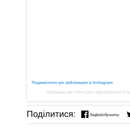
Подивитися цю публікацію в Instagram
Публікація від Céline Dion (@celinedion)
4 Г
Поділитися:
Зафейсбучити