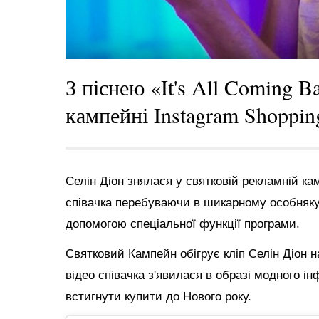
З піснею «It's All Coming 
кампейні Instagram Shoppin
Селін Діон знялася у святковій рекламній ка
співачка перебуваючи в шикарному особняку с
допомогою спеціальної функції програми.
Святковий Кампейн обігрує кліп Селін Діон на
відео співачка з'явилася в образі модного ін
встигнути купити до Нового року.