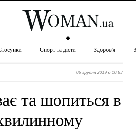
Стосунки
Спорт та дієти
Здоров'я
06 грудня 2019 о 10:53
ває та шопиться в
-хвилинному