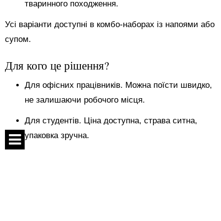
тваринного походження.
Усі варіанти доступні в комбо-наборах із напоями або
супом.
Для кого це рішення?
Для офісних працівників. Можна поїсти швидко,
не залишаючи робочого місця.
Для студентів. Ціна доступна, страва ситна,
упаковка зручна.
Для тих, хто багато пересувається. Суші-бургер
Спецпроекти
зручно тримати в руці — не потрібно сидіти за
столом.
Контакти
Про проект
Для тих, хто не вживає сирої риби. Багато