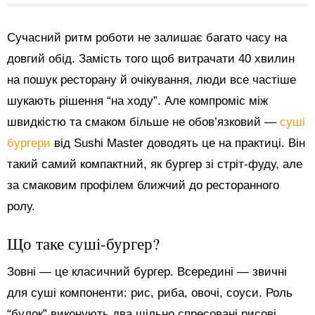
Сучасний ритм роботи не залишає багато часу на
довгий обід. Замість того щоб витрачати 40 хвилин
на пошук ресторану й очікування, люди все частіше
шукають рішення “на ходу”. Але компроміс між
швидкістю та смаком більше не обов’язковий —
суші
бургери
від Sushi Master доводять це на практиці. Він
такий самий компактний, як бургер зі стріт-фуду, але
за смаковим профілем ближчий до ресторанного
ролу.
Що таке суші-бургер?
Зовні — це класичний бургер. Всередині — звичні
для суші компоненти: рис, риба, овочі, соуси. Роль
“булок” виконують два щільно спресовані рисові