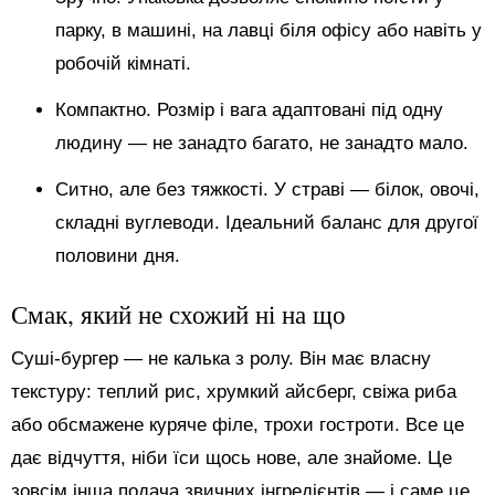
парку, в машині, на лавці біля офісу або навіть у
робочій кімнаті.
Компактно. Розмір і вага адаптовані під одну
людину — не занадто багато, не занадто мало.
Ситно, але без тяжкості. У страві — білок, овочі,
складні вуглеводи. Ідеальний баланс для другої
половини дня.
Смак, який не схожий ні на що
Суші-бургер — не калька з ролу. Він має власну
текстуру: теплий рис, хрумкий айсберг, свіжа риба
або обсмажене куряче філе, трохи гостроти. Все це
дає відчуття, ніби їси щось нове, але знайоме. Це
зовсім інша подача звичних інгредієнтів — і саме це