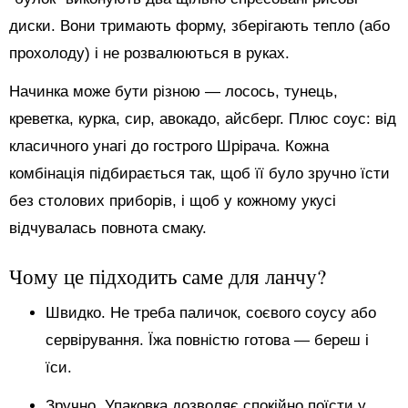
диски. Вони тримають форму, зберігають тепло (або
прохолоду) і не розвалюються в руках.
Начинка може бути різною — лосось, тунець,
креветка, курка, сир, авокадо, айсберг. Плюс соус: від
класичного унагі до гострого Шрірача. Кожна
комбінація підбирається так, щоб її було зручно їсти
без столових приборів, і щоб у кожному укусі
відчувалась повнота смаку.
Чому це підходить саме для ланчу?
Швидко. Не треба паличок, соєвого соусу або
сервірування. Їжа повністю готова — береш і
їси.
Зручно. Упаковка дозволяє спокійно поїсти у