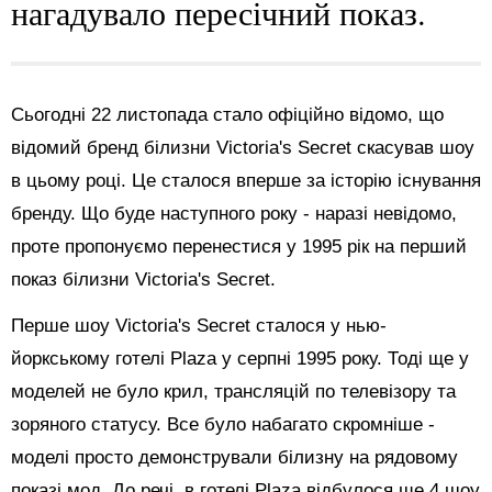
нагадувало пересічний показ.
Сьогодні 22 листопада стало офіційно відомо, що
відомий бренд білизни Victoria's Secret скасував шоу
в цьому році. Це сталося вперше за історію існування
бренду. Що буде наступного року - наразі невідомо,
проте пропонуємо перенестися у 1995 рік на перший
показ білизни Victoria's Secret.
Перше шоу Victoria's Secret сталося у нью-
йоркському готелі Plaza у серпні 1995 року. Тоді ще у
моделей не було крил, трансляцій по телевізору та
зоряного статусу. Все було набагато скромніше -
моделі просто демонстрували білизну на рядовому
показі мод. До речі, в готелі
Plaza відбулося ще 4 шоу