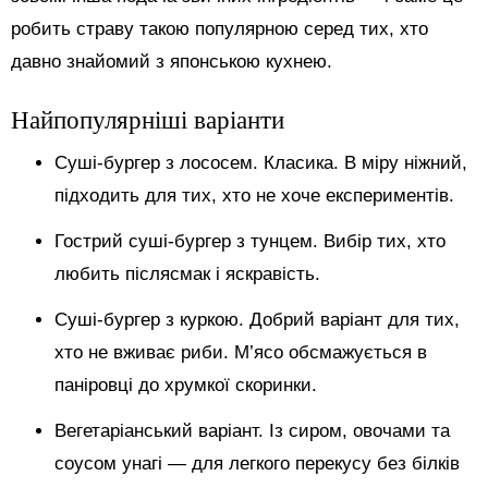
робить страву такою популярною серед тих, хто
давно знайомий з японською кухнею.
Найпопулярніші варіанти
Суші-бургер з лососем. Класика. В міру ніжний,
підходить для тих, хто не хоче експериментів.
Гострий суші-бургер з тунцем. Вибір тих, хто
любить післясмак і яскравість.
Суші-бургер з куркою. Добрий варіант для тих,
хто не вживає риби. М’ясо обсмажується в
паніровці до хрумкої скоринки.
Вегетаріанський варіант. Із сиром, овочами та
соусом унагі — для легкого перекусу без білків