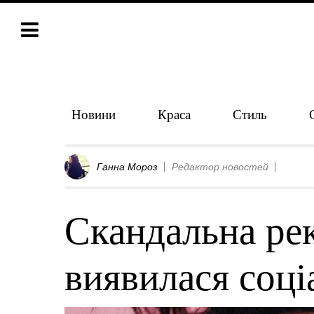
Новини
Краса
Стиль
Ганна Мороз
Редактор новостей
Скандальна ре
виявилася соц