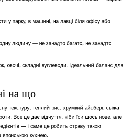
ти у парку, в машині, на лавці біля офісу або
д одну людину — не занадто багато, не занадто
ок, овочі, складні вуглеводи. Ідеальний баланс для
ні на що
сну текстуру: теплий рис, хрумкий айсберг, свіжа
оти. Все це дає відчуття, ніби їси щось нове, але
едієнтів — і саме це робить страву такою
з японською кухнею.