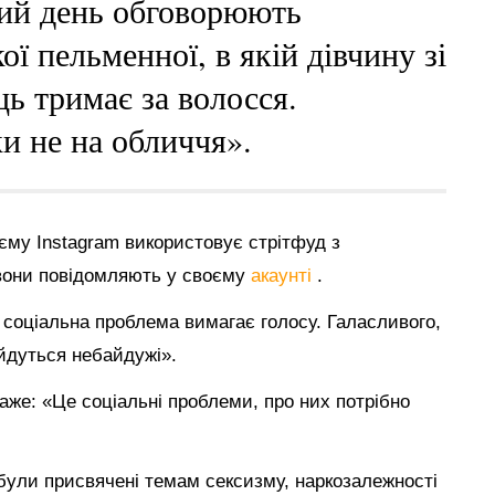
гий день обговорюють
ї пельменної, в якій дівчину зі
ь тримає за волосся.
и не на обличчя».
єму Instagram використовує стрітфуд з
 вони повідомляють у своєму
акаунті
.
 соціальна проблема вимагає голосу. Галасливого,
ійдуться небайдужі».
каже: «Це соціальні проблеми, про них потрібно
і були присвячені темам сексизму, наркозалежності