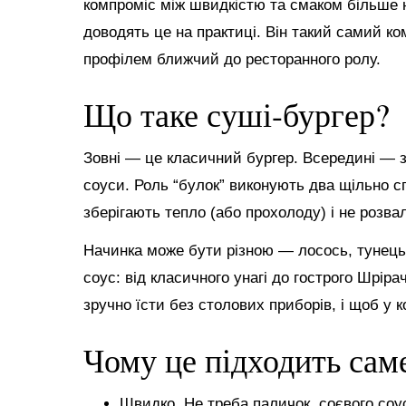
компроміс між швидкістю та смаком більше
доводять це на практиці. Він такий самий ко
профілем ближчий до ресторанного ролу.
Що таке суші-бургер?
Зовні — це класичний бургер. Всередині — зв
соуси. Роль “булок” виконують два щільно с
зберігають тепло (або прохолоду) і не розва
Начинка може бути різною — лосось, тунець, 
соус: від класичного унагі до гострого Шріра
зручно їсти без столових приборів, і щоб у 
Чому це підходить сам
Швидко. Не треба паличок, соєвого соу