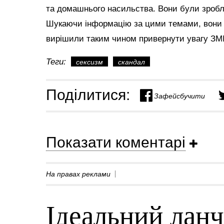
та домашнього насильства. Вони були зробле
Шукаючи інформацію за цими темами, вони 
вирішили таким чином привернути увагу ЗМІ 
Теги:
сексизм
скандал
Поділитися:
Зафейсбучити
Показати коментарі
На правах реклами
Ідеальний ланч