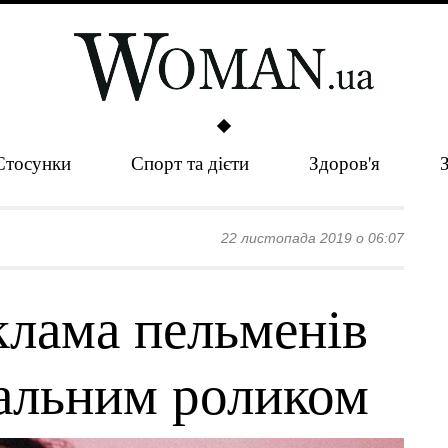
Стосунки
Спорт та дієти
Здоров'я
22 листопада 2019 о 06:07
клама пельменів
іальним роликом