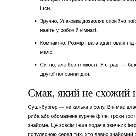
і їси.
Зручно. Упаковка дозволяє спокійно поїс
навіть у робочій кімнаті.
Компактно. Розмір і вага адаптовані пі
мало.
Ситно, але без тяжкості. У страві — біл
другої половини дня.
Смак, який не схожий 
Суші-бургер — не калька з ролу. Він має вла
риба або обсмажене куряче філе, трохи гостр
знайоме. Це зовсім інша подача звичних інгр
популярною серед тих, хто давно знайомий 