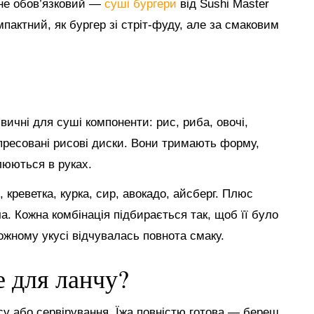
 не обов’язковий —
суші бургери
від Sushi Master
мпактний, як бургер зі стріт-фуду, але за смаковим
ичні для суші компоненти: рис, риба, овочі,
пресовані рисові диски. Вони тримають форму,
люються в руках.
креветка, курка, сир, авокадо, айсберг. Плюс
ча. Кожна комбінація підбирається так, щоб її було
кожному укусі відчувалась повнота смаку.
е для ланчу?
су або сервірування. Їжа повністю готова — береш