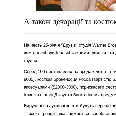
А також декорації та костю
На честь 25-річчя "Друзів" студія Warner Bro
виставлені оригінальні костюми, реквізит та 
грудня.
Серед 100 виставлених на продаж лотів - пом
8000), костюм броненосця Росса (вартістю $1
аксесуарами ($2000-3000), порнокасети сестр
іграшка пінгвін Джоуї та багато інших предм
Виручені на аукціоні кошти будуть перерахов
"Проект Тревор", яка займається запобігання