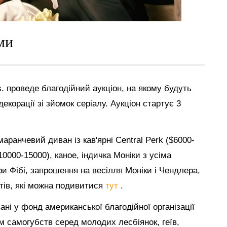
ми
s. проведе благодійний аукціон, на якому будуть
декорації зі зйомок серіалу. Аукціон стартує 3
аранчевий диван із кав'ярні Central Perk ($6000-
0000-15000), каное, індичка Моніки з усіма
и Фібі, запрошення на весілля Моніки і Чендлера,
етів, які можна подивитися
тут
.
ані у фонд американської благодійної організації
м самогубств серед молодих лесбіянок, геїв,