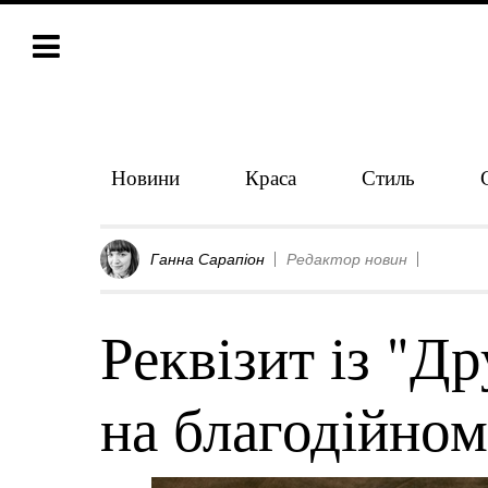
Новини
Краса
Стиль
Ганна Сарапіон
Редактор новин
Реквізит із "Д
на благодійном