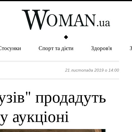
Стосунки
Спорт та дієти
Здоров'я
21 листопада 2019 о 14:00
рузів" продадуть
у аукціоні