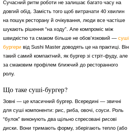
Сучасний ритм роботи не залишає багато часу на
довгий обід. Замість того щоб витрачати 40 хвилин
на пошук ресторану й очікування, люди все частіше
шукають рішення “на ходу”. Але компроміс між
швидкістю та смаком більше не обов’язковий —
суші
бургери
від Sushi Master доводять це на практиці. Він
такий самий компактний, як бургер зі стріт-фуду, але
за смаковим профілем ближчий до ресторанного
ролу.
Що таке суші-бургер?
Зовні — це класичний бургер. Всередині — звичні
для суші компоненти: рис, риба, овочі, соуси. Роль
“булок” виконують два щільно спресовані рисові
диски. Вони тримають форму, зберігають тепло (або