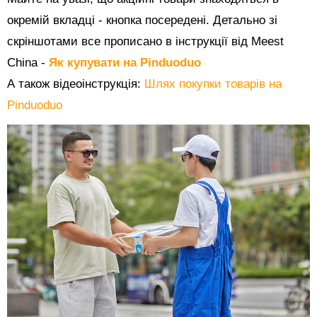
окремій вкладці - кнопка посередені. Детально зі
скріншотами все прописано в інструкції від Meest
China -
Як купувати на Pinduoduo
А також відеоінструкція:
Шлях покупки товарів на
Pinduoduo