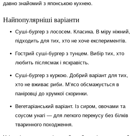
давно знайомий з японською кухнею.
Найпопулярніші варіанти
Суші-бургер з лососем. Класика. В міру ніжний,
підходить для тих, хто не хоче експериментів.
Гострий суші-бургер з тунцем. Вибір тих, хто
любить післясмак і яскравість.
Суші-бургер з куркою. Добрий варіант для тих,
хто не вживає риби. М’ясо обсмажується в
паніровці до хрумкої скоринки.
Вегетаріанський варіант. Із сиром, овочами та
соусом унагі — для легкого перекусу без білків
тваринного походження.