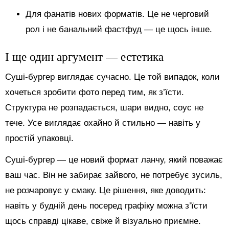
Для фанатів нових форматів. Це не черговий
рол і не банальний фастфуд — це щось інше.
І ще один аргумент — естетика
Суші-бургер виглядає сучасно. Це той випадок, коли
хочеться зробити фото перед тим, як з’їсти.
Структура не розпадається, шари видно, соус не
тече. Усе виглядає охайно й стильно — навіть у
простій упаковці.
Суші-бургер — це новий формат ланчу, який поважає
ваш час. Він не забирає зайвого, не потребує зусиль,
не розчаровує у смаку. Це рішення, яке доводить:
навіть у будній день посеред графіку можна з’їсти
щось справді цікаве, свіже й візуально приємне.