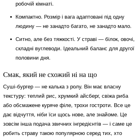
робочій кімнаті.
Компактно. Розмір і вага адаптовані під одну
людину — не занадто багато, не занадто мало.
Ситно, але без тяжкості. У страві — білок, овочі,
складні вуглеводи. Ідеальний баланс для другої
половини дня.
Смак, який не схожий ні на що
Суші-бургер — не калька з ролу. Він має власну
текстуру: теплий рис, хрумкий айсберг, свіжа риба
або обсмажене куряче філе, трохи гостроти. Все це
дає відчуття, ніби їси щось нове, але знайоме. Це
зовсім інша подача звичних інгредієнтів — і саме це
робить страву такою популярною серед тих, хто