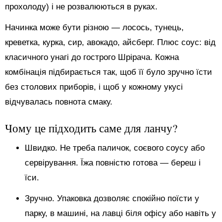
прохолоду) і не розвалюються в руках.
Начинка може бути різною — лосось, тунець,
креветка, курка, сир, авокадо, айсберг. Плюс соус: від
класичного унагі до гострого Шрірача. Кожна
комбінація підбирається так, щоб її було зручно їсти
без столових приборів, і щоб у кожному укусі
відчувалась повнота смаку.
Чому це підходить саме для ланчу?
Швидко. Не треба паличок, соєвого соусу або
сервірування. Їжа повністю готова — береш і
їси.
Зручно. Упаковка дозволяє спокійно поїсти у
парку, в машині, на лавці біля офісу або навіть у