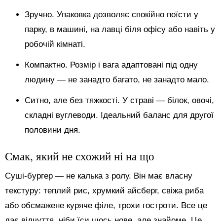
Зручно. Упаковка дозволяє спокійно поїсти у
парку, в машині, на лавці біля офісу або навіть у
робочій кімнаті.
Компактно. Розмір і вага адаптовані під одну
людину — не занадто багато, не занадто мало.
Ситно, але без тяжкості. У страві — білок, овочі,
складні вуглеводи. Ідеальний баланс для другої
половини дня.
Смак, який не схожий ні на що
Суші-бургер — не калька з ролу. Він має власну
текстуру: теплий рис, хрумкий айсберг, свіжа риба
або обсмажене куряче філе, трохи гостроти. Все це
дає відчуття, ніби їси щось нове, але знайоме. Це