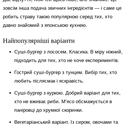
зовсім інша подача звичних інгредієнтів — і саме це
робить страву такою популярною серед тих, хто
давно знайомий з японською кухнею.
Найпопулярніші варіанти
Суші-бургер з лососем. Класика. В міру ніжний,
підходить для тих, хто не хоче експериментів.
Гострий суші-бургер з тунцем. Вибір тих, хто
любить післясмак і яскравість.
Суші-бургер з куркою. Добрий варіант для тих,
хто не вживає риби. М’ясо обсмажується в
паніровці до хрумкої скоринки.
Вегетаріанський варіант. Із сиром, овочами та