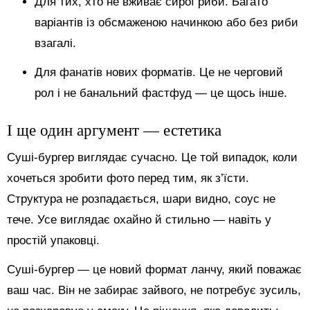
Для тих, хто не вживає сирої риби. Багато
варіантів із обсмаженою начинкою або без риби
взагалі.
Для фанатів нових форматів. Це не черговий
рол і не банальний фастфуд — це щось інше.
І ще один аргумент — естетика
Суші-бургер виглядає сучасно. Це той випадок, коли
хочеться зробити фото перед тим, як з’їсти.
Структура не розпадається, шари видно, соус не
тече. Усе виглядає охайно й стильно — навіть у
простій упаковці.
Суші-бургер — це новий формат ланчу, який поважає
ваш час. Він не забирає зайвого, не потребує зусиль,