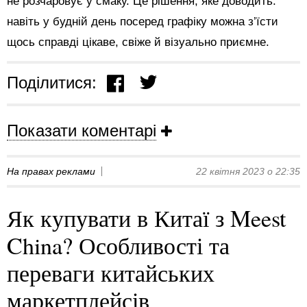
не розчаровує у смаку. Це рішення, яке доводить:
навіть у будній день посеред графіку можна з’їсти
щось справді цікаве, свіже й візуально приємне.
Поділитися:
Показати коментарі
На правах реклами
22 квітня 2023 о 22:35
Як купувати в Китаї з Meest
China? Особливості та
переваги китайських
маркетплейсів