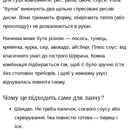
для суші компоненти: рис, риба, овочі, соуси. Роль
“булок” виконують два щільно спресовані рисові
диски. Вони тримають форму, зберігають тепло (або
прохолоду) і не розвалюються в руках.
Начинка може бути різною — лосось, тунець,
креветка, курка, сир, авокадо, айсберг. Плюс соус: від
класичного унагі до гострого Шрірача. Кожна
комбінація підбирається так, щоб її було зручно їсти
без столових приборів, і щоб у кожному укусі
відчувалась повнота смаку.
Чому це підходить саме для ланчу?
Швидко. Не треба паличок, соєвого соусу або
сервірування. Їжа повністю готова — береш і
їси.