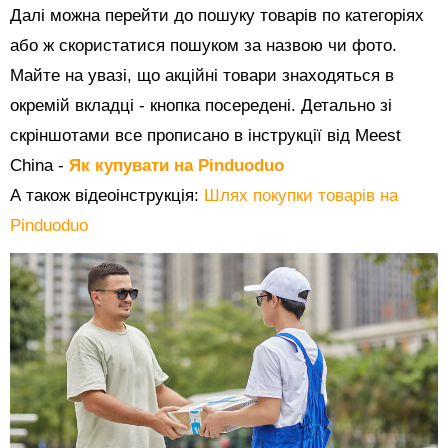
Далі можна перейти до пошуку товарів по категоріях
або ж скористатися пошуком за назвою чи фото.
Майте на увазі, що акційні товари знаходяться в
окремій вкладці - кнопка посередені. Детально зі
скріншотами все прописано в інструкції від Meest
China -
Як купувати на Pinduoduo
А також відеоінструкція:
Шлях покупки товарів на
Pinduoduo