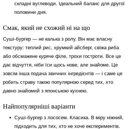
складні вуглеводи. Ідеальний баланс для другої
половини дня.
Смак, який не схожий ні на що
Суші-бургер — не калька з ролу. Він має власну
текстуру: теплий рис, хрумкий айсберг, свіжа риба
або обсмажене куряче філе, трохи гостроти. Все це
дає відчуття, ніби їси щось нове, але знайоме. Це
зовсім інша подача звичних інгредієнтів — і саме це
робить страву такою популярною серед тих, хто
давно знайомий з японською кухнею.
Найпопулярніші варіанти
Суші-бургер з лососем. Класика. В міру ніжний,
підходить для тих, хто не хоче експериментів.