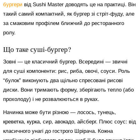
бургери
від Sushi Master доводять це на практиці. Він
такий самий компактний, як бургер зі стріт-фуду, але
за смаковим профілем ближчий до ресторанного
ролу.
Що таке суші-бургер?
Зовні — це класичний бургер. Всередині — звичні
для суші компоненти: рис, риба, овочі, соуси. Роль
“булок” виконують два щільно спресовані рисові
диски. Вони тримають форму, зберігають тепло (або
прохолоду) і не розвалюються в руках.
Начинка може бути різною — лосось, тунець,
креветка, курка, сир, авокадо, айсберг. Плюс соус: від
класичного унагі до гострого Шрірача. Кожна