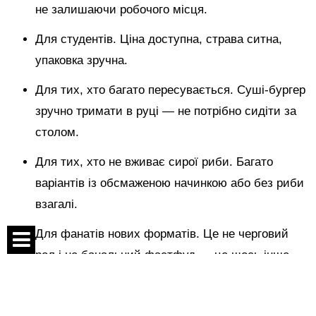
не залишаючи робочого місця.
Для студентів. Ціна доступна, страва ситна,
упаковка зручна.
Для тих, хто багато пересувається. Суші-бургер
зручно тримати в руці — не потрібно сидіти за
столом.
Для тих, хто не вживає сирої риби. Багато
варіантів із обсмаженою начинкою або без риби
взагалі.
Для фанатів нових форматів. Це не черговий
рол і не банальний фастфуд — це щось інше.
Спецпроекти
І ще один аргумент — естетика
Контакти