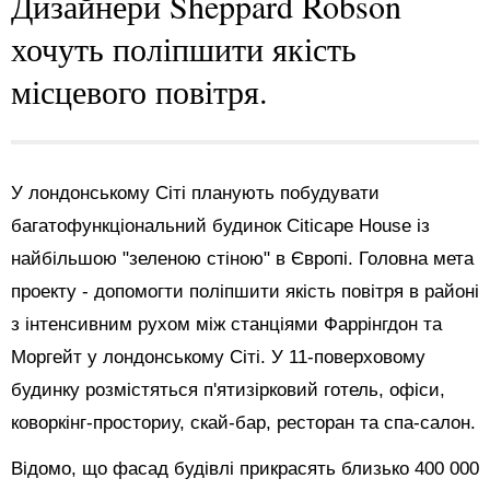
Дизайнери Sheppard Robson
хочуть поліпшити якість
місцевого повітря.
У лондонському Сіті планують побудувати
багатофункціональний будинок Citicape House із
найбільшою "зеленою стіною" в Європі. Головна мета
проекту - допомогти поліпшити якість повітря в районі
з інтенсивним рухом між станціями Фаррінгдон та
Моргейт у лондонському Сіті. У 11-поверховому
будинку розмістяться п'ятизірковий готель, офіси,
коворкінг-просториу, скай-бар, ресторан та спа-салон.
Відомо, що фасад будівлі прикрасять близько 400 000