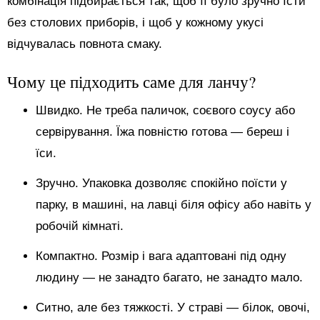
комбінація підбирається так, щоб її було зручно їсти
без столових приборів, і щоб у кожному укусі
відчувалась повнота смаку.
Чому це підходить саме для ланчу?
Швидко. Не треба паличок, соєвого соусу або
сервірування. Їжа повністю готова — береш і
їси.
Зручно. Упаковка дозволяє спокійно поїсти у
парку, в машині, на лавці біля офісу або навіть у
робочій кімнаті.
Компактно. Розмір і вага адаптовані під одну
людину — не занадто багато, не занадто мало.
Ситно, але без тяжкості. У страві — білок, овочі,