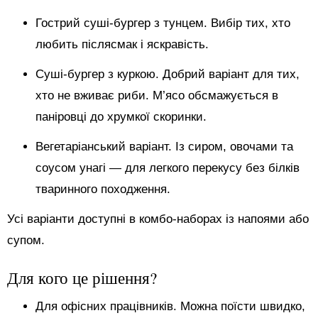
Гострий суші-бургер з тунцем. Вибір тих, хто
любить післясмак і яскравість.
Суші-бургер з куркою. Добрий варіант для тих,
хто не вживає риби. М’ясо обсмажується в
паніровці до хрумкої скоринки.
Вегетаріанський варіант. Із сиром, овочами та
соусом унагі — для легкого перекусу без білків
тваринного походження.
Усі варіанти доступні в комбо-наборах із напоями або
супом.
Для кого це рішення?
Для офісних працівників. Можна поїсти швидко,