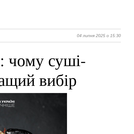
04 липня 2025 о 15:30
: чому суші-
ращий вибір