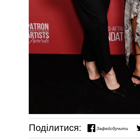
Поділитися:
Зафейсбучити