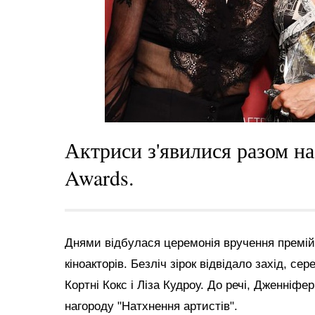
Актриси з'явилися разом на п
Awards.
Днями відбулася церемонія вручення премій Pa
кіноакторів. Безліч зірок відвідало захід, се
Кортні Кокс і Ліза Кудроу. До речі, Дженніфе
нагороду "Натхнення артистів".