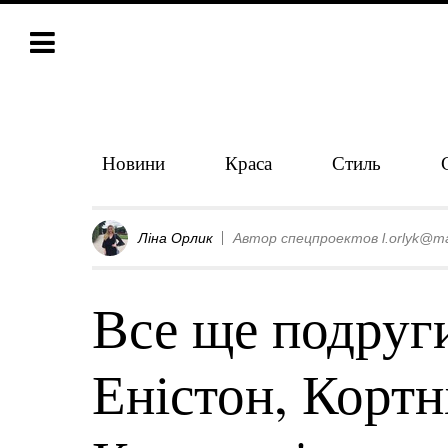
Новини
Краса
Стиль
Ліна Орлик
Автор спецпроектов l.orlyk@ma
Все ще подруг
Еністон, Кортні