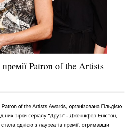
ремії Patron of the Artists
tron of the Artists Awards, організована Гільдією
ред них зірки серіалу "Друзі" - Дженніфер Еністон,
р стала однією з лауреатів премії, отримавши