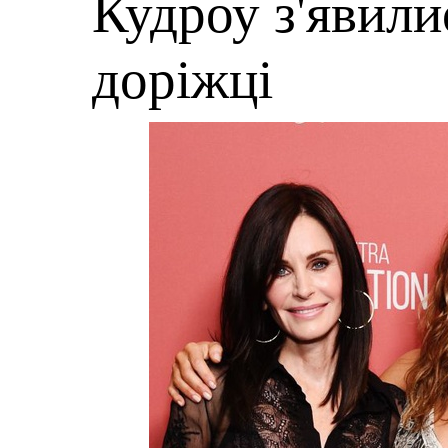
Кудроу з'явили
доріжці