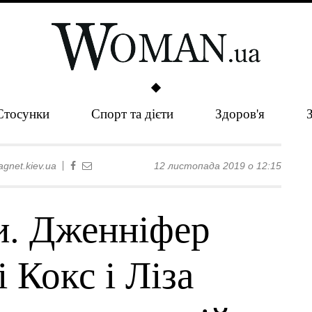
Стосунки
Спорт та дієти
Здоров'я
gnet.kiev.ua
12 листопада 2019 о 12:15
и. Дженніфер
 Кокс і Ліза