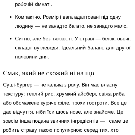
робочій кімнаті.
Компактно. Розмір і вага адаптовані під одну
людину — не занадто багато, не занадто мало.
Ситно, але без тяжкості. У страві — білок, овочі,
складні вуглеводи. Ідеальний баланс для другої
половини дня.
Смак, який не схожий ні на що
Суші-бургер — не калька з ролу. Він має власну
текстуру: теплий рис, хрумкий айсберг, свіжа риба
або обсмажене куряче філе, трохи гостроти. Все це
дає відчуття, ніби їси щось нове, але знайоме. Це
зовсім інша подача звичних інгредієнтів — і саме це
робить страву такою популярною серед тих, хто