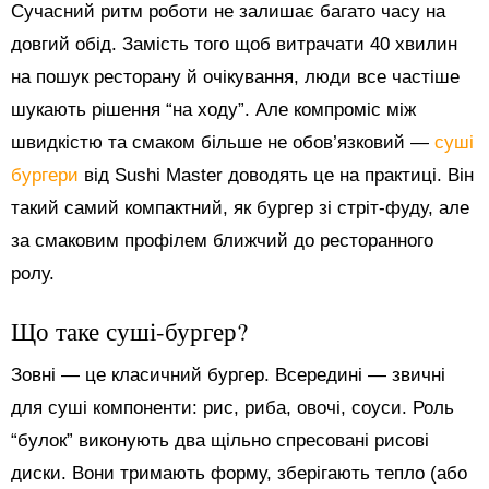
Сучасний ритм роботи не залишає багато часу на
довгий обід. Замість того щоб витрачати 40 хвилин
на пошук ресторану й очікування, люди все частіше
шукають рішення “на ходу”. Але компроміс між
швидкістю та смаком більше не обов’язковий —
суші
бургери
від Sushi Master доводять це на практиці. Він
такий самий компактний, як бургер зі стріт-фуду, але
за смаковим профілем ближчий до ресторанного
ролу.
Що таке суші-бургер?
Зовні — це класичний бургер. Всередині — звичні
для суші компоненти: рис, риба, овочі, соуси. Роль
“булок” виконують два щільно спресовані рисові
диски. Вони тримають форму, зберігають тепло (або