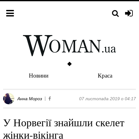
Новини
Краса
Анна Мороз
07 листопада 2019 о 04:17
У Норвегії знайшли скелет
жінки-вікінга