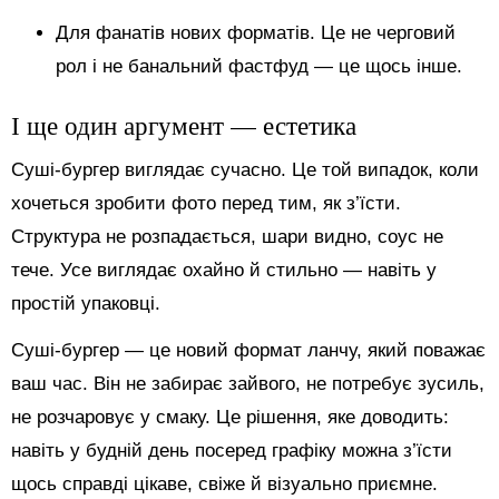
Для фанатів нових форматів. Це не черговий
рол і не банальний фастфуд — це щось інше.
І ще один аргумент — естетика
Суші-бургер виглядає сучасно. Це той випадок, коли
хочеться зробити фото перед тим, як з’їсти.
Структура не розпадається, шари видно, соус не
тече. Усе виглядає охайно й стильно — навіть у
простій упаковці.
Суші-бургер — це новий формат ланчу, який поважає
ваш час. Він не забирає зайвого, не потребує зусиль,
не розчаровує у смаку. Це рішення, яке доводить:
навіть у будній день посеред графіку можна з’їсти
щось справді цікаве, свіже й візуально приємне.