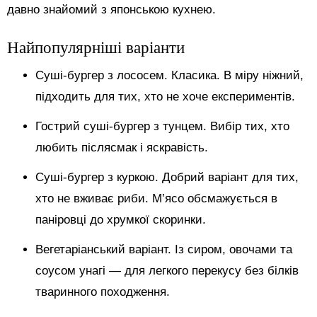
давно знайомий з японською кухнею.
Найпопулярніші варіанти
Суші-бургер з лососем. Класика. В міру ніжний,
підходить для тих, хто не хоче експериментів.
Гострий суші-бургер з тунцем. Вибір тих, хто
любить післясмак і яскравість.
Суші-бургер з куркою. Добрий варіант для тих,
хто не вживає риби. М’ясо обсмажується в
паніровці до хрумкої скоринки.
Вегетаріанський варіант. Із сиром, овочами та
соусом унагі — для легкого перекусу без білків
тваринного походження.