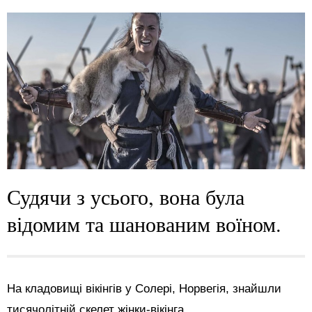
Судячи з усього, вона була
відомим та шанованим воїном.
На кладовищі вікінгів у Солері, Норвегія, знайшли
тисячолітній скелет жінки-вікінга.