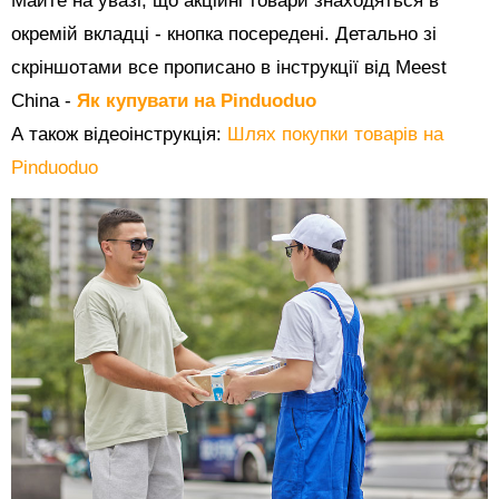
Майте на увазі, що акційні товари знаходяться в
окремій вкладці - кнопка посередені. Детально зі
скріншотами все прописано в інструкції від Meest
China -
Як купувати на Pinduoduo
А також відеоінструкція:
Шлях покупки товарів на
Pinduoduo