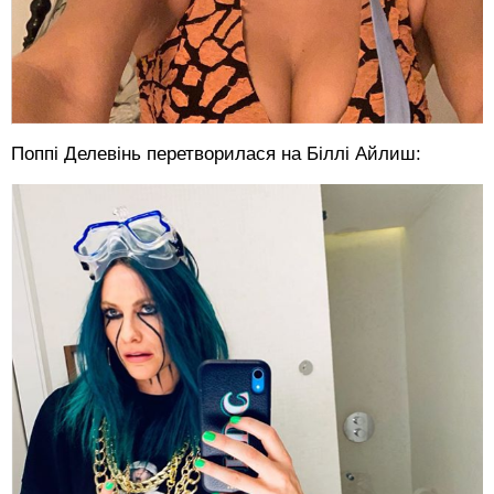
Поппі Делевінь перетворилася на Біллі Айлиш: