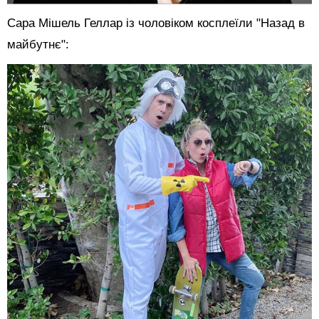
Сара Мішель Геллар із чоловіком косплеїли "Назад в
майбутнє":