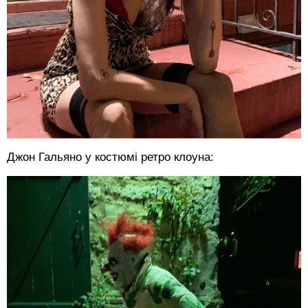
Джон Гальяно у костюмі ретро клоуна: