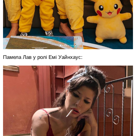
Памела Лав у ролі Емі Уайнхаус: