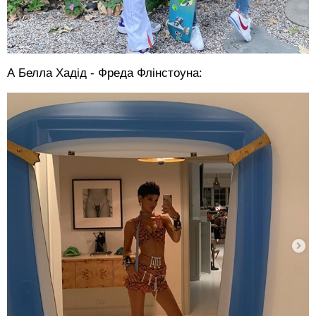
А Белла Хадід - Фреда Флінстоуна: