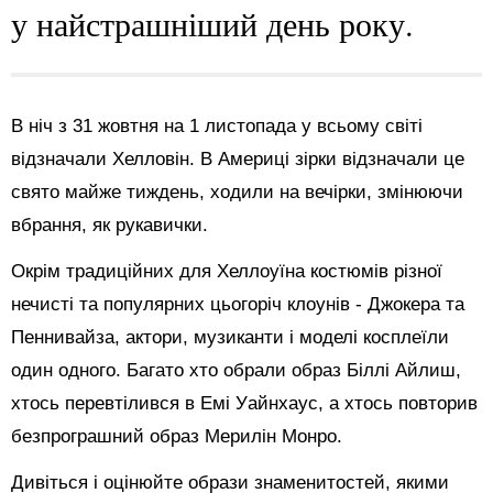
у найстрашніший день року.
В ніч з 31 жовтня на 1 листопада у всьому світі
відзначали Хелловін. В Америці зірки відзначали це
свято майже тиждень, ходили на вечірки, змінюючи
вбрання, як рукавички.
Окрім традиційних для Хеллоуїна костюмів різної
нечисті та популярних цьогоріч клоунів - Джокера та
Пеннивайза, актори, музиканти і моделі косплеїли
один одного. Багато хто обрали образ Біллі Айлиш,
хтось перевтілився в Емі Уайнхаус, а хтось повторив
безпрограшний образ Мерилін Монро.
Дивіться і оцінюйте образи знаменитостей, якими