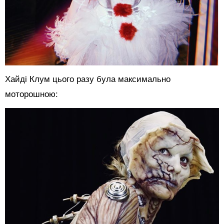
Хайді Клум цього разу була максимально
моторошною: