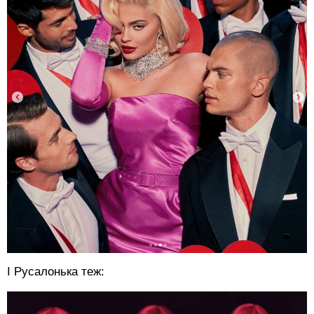
І Русалонька теж: