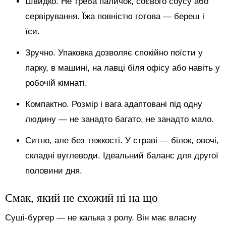
Швидко. Не треба паличок, соєвого соусу або
сервірування. Їжа повністю готова — береш і
їси.
Зручно. Упаковка дозволяє спокійно поїсти у
парку, в машині, на лавці біля офісу або навіть у
робочій кімнаті.
Компактно. Розмір і вага адаптовані під одну
людину — не занадто багато, не занадто мало.
Ситно, але без тяжкості. У страві — білок, овочі,
складні вуглеводи. Ідеальний баланс для другої
половини дня.
Смак, який не схожий ні на що
Суші-бургер — не калька з ролу. Він має власну