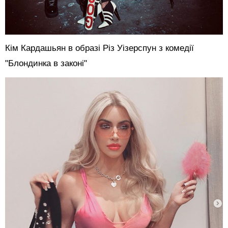
Кім Кардашьян в образі Різ Уізерспун з комедії
"Блондинка в законі"