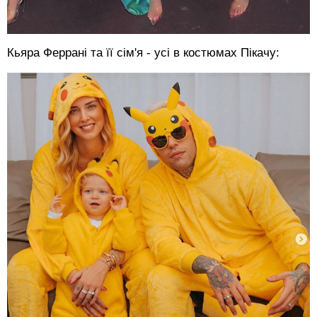
Кьяра Феррані та її сім'я - усі в костюмах Пікачу: