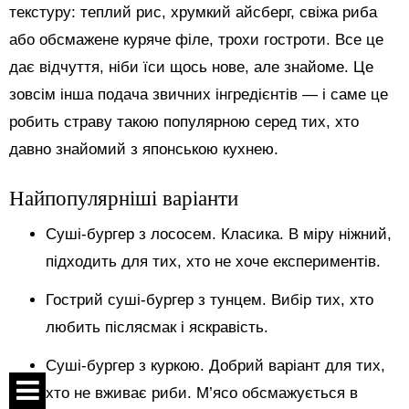
текстуру: теплий рис, хрумкий айсберг, свіжа риба
або обсмажене куряче філе, трохи гостроти. Все це
дає відчуття, ніби їси щось нове, але знайоме. Це
зовсім інша подача звичних інгредієнтів — і саме це
робить страву такою популярною серед тих, хто
давно знайомий з японською кухнею.
Найпопулярніші варіанти
Суші-бургер з лососем. Класика. В міру ніжний,
підходить для тих, хто не хоче експериментів.
Гострий суші-бургер з тунцем. Вибір тих, хто
любить післясмак і яскравість.
Суші-бургер з куркою. Добрий варіант для тих,
хто не вживає риби. М’ясо обсмажується в