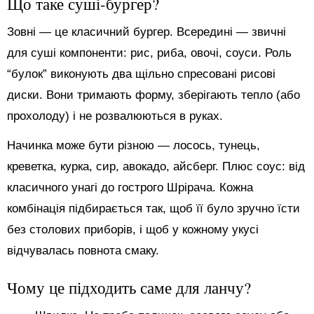
Що таке суші-бургер?
Зовні — це класичний бургер. Всередині — звичні
для суші компоненти: рис, риба, овочі, соуси. Роль
“булок” виконують два щільно спресовані рисові
диски. Вони тримають форму, зберігають тепло (або
прохолоду) і не розвалюються в руках.
Начинка може бути різною — лосось, тунець,
креветка, курка, сир, авокадо, айсберг. Плюс соус: від
класичного унагі до гострого Шрірача. Кожна
комбінація підбирається так, щоб її було зручно їсти
без столових приборів, і щоб у кожному укусі
відчувалась повнота смаку.
Чому це підходить саме для ланчу?