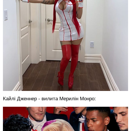
Кайлі Дженнер - вилита Мерилін Монро: