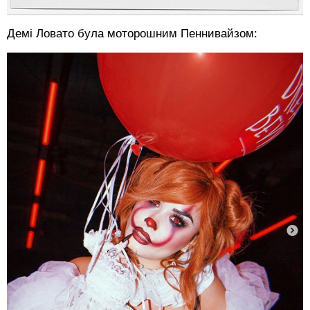
Демі Ловато була моторошним Пеннивайзом: