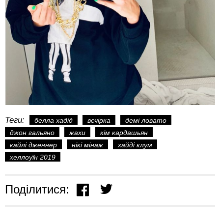
Теги:
белла хадід
вечірка
демі ловато
джон гальяно
жахи
кім кардашьян
кайлі дженнер
нікі мінаж
хайді клум
хеллоуїн 2019
Поділитися: