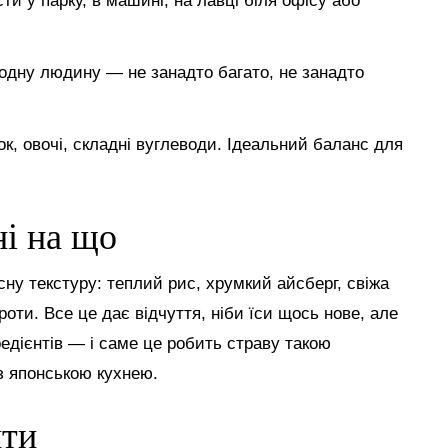
ти у парку, в машині, на лавці біля офісу або
д одну людину — не занадто багато, не занадто
ок, овочі, складні вуглеводи. Ідеальний баланс для
ні на що
сну текстуру: теплий рис, хрумкий айсберг, свіжа
оти. Все це дає відчуття, ніби їси щось нове, але
едієнтів — і саме це робить страву такою
з японською кухнею.
нти