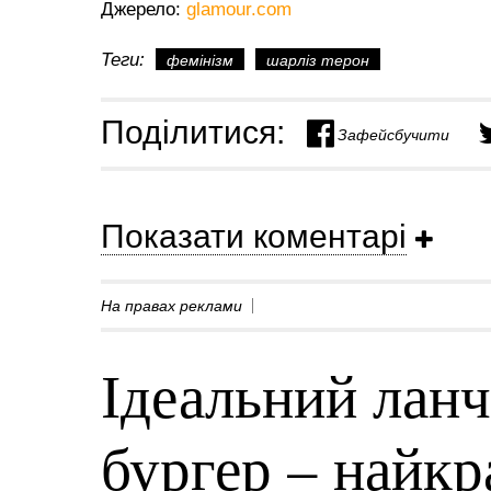
Джерело:
glamour.com
Теги:
фемінізм
шарліз терон
Поділитися:
Зафейсбучити
Показати коментарі
На правах реклами
Ідеальний ланч
бургер – найк