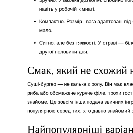
Зручно. Упаковка дозволяє спокійно поїс
навіть у робочій кімнаті.
Компактно. Розмір і вага адаптовані пі
мало.
Ситно, але без тяжкості. У страві — біл
другої половини дня.
Смак, який не схожий 
Суші-бургер — не калька з ролу. Він має вла
риба або обсмажене куряче філе, трохи гостр
знайоме. Це зовсім інша подача звичних інгр
популярною серед тих, хто давно знайомий 
Найпопулярніші варіа