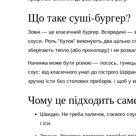
Що таке суші-бургер?
Зовні — це класичний бургер. Всередині — зв
соуси. Роль “булок” виконують два щільно с
зберігають тепло (або прохолоду) і не розва
Начинка може бути різною — лосось, тунець, 
соус: від класичного унагі до гострого Шріра
зручно їсти без столових приборів, і щоб у 
Чому це підходить сам
Швидко. Не треба паличок, соєвого соу
і їси.