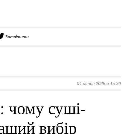
Затвітити
04 липня 2025 о 15:30
: чому суші-
ращий вибір