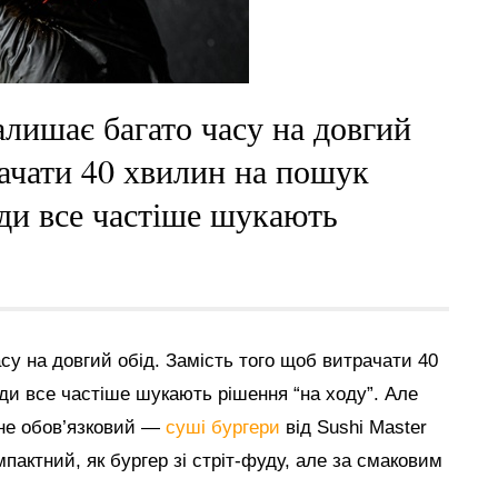
алишає багато часу на довгий
рачати 40 хвилин на пошук
юди все частіше шукають
у на довгий обід. Замість того щоб витрачати 40
ди все частіше шукають рішення “на ходу”. Але
 не обов’язковий —
суші бургери
від Sushi Master
мпактний, як бургер зі стріт-фуду, але за смаковим