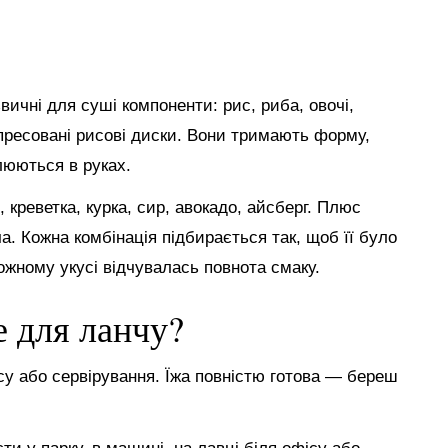
ичні для суші компоненти: рис, риба, овочі,
пресовані рисові диски. Вони тримають форму,
люються в руках.
креветка, курка, сир, авокадо, айсберг. Плюс
ча. Кожна комбінація підбирається так, щоб її було
кожному укусі відчувалась повнота смаку.
е для ланчу?
су або сервірування. Їжа повністю готова — береш