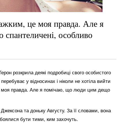
ажким, це моя правда. Але я
 спантеличені, особливо
Терон розкрила деякі подробиці свого особистого
 перебуває у відносинах і ніколи не хотіла вийти
е моя правда. Але я помічаю, що люди цим дещо
Джексона та доньку Августу. За її словами, вона
 боялися бути тими, ким захочуть.