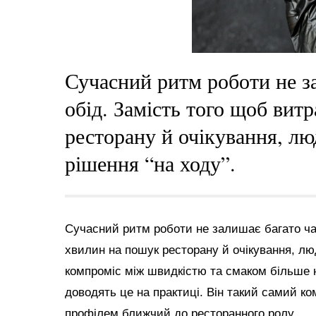
Сучасний ритм роботи не з
обід. Замість того щоб вит
ресторану й очікування, л
рішення “на ходу”.
Сучасний ритм роботи не залишає багато час
хвилин на пошук ресторану й очікування, лю
компроміс між швидкістю та смаком більше
доводять це на практиці. Він такий самий ко
профілем ближчий до ресторанного ролу.