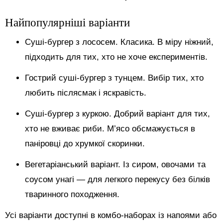
Найпопулярніші варіанти
Суші-бургер з лососем. Класика. В міру ніжний,
підходить для тих, хто не хоче експериментів.
Гострий суші-бургер з тунцем. Вибір тих, хто
любить післясмак і яскравість.
Суші-бургер з куркою. Добрий варіант для тих,
хто не вживає риби. М’ясо обсмажується в
паніровці до хрумкої скоринки.
Вегетаріанський варіант. Із сиром, овочами та
соусом унагі — для легкого перекусу без білків
тваринного походження.
Усі варіанти доступні в комбо-наборах із напоями або