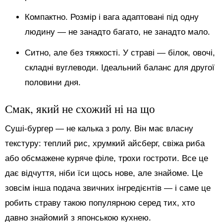
Компактно. Розмір і вага адаптовані під одну
людину — не занадто багато, не занадто мало.
Ситно, але без тяжкості. У страві — білок, овочі,
складні вуглеводи. Ідеальний баланс для другої
половини дня.
Смак, який не схожий ні на що
Суші-бургер — не калька з ролу. Він має власну
текстуру: теплий рис, хрумкий айсберг, свіжа риба
або обсмажене куряче філе, трохи гостроти. Все це
дає відчуття, ніби їси щось нове, але знайоме. Це
зовсім інша подача звичних інгредієнтів — і саме це
робить страву такою популярною серед тих, хто
давно знайомий з японською кухнею.