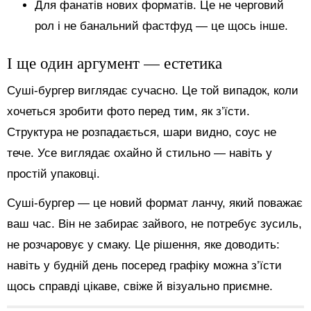
Для фанатів нових форматів. Це не черговий
рол і не банальний фастфуд — це щось інше.
І ще один аргумент — естетика
Суші-бургер виглядає сучасно. Це той випадок, коли
хочеться зробити фото перед тим, як з’їсти.
Структура не розпадається, шари видно, соус не
тече. Усе виглядає охайно й стильно — навіть у
простій упаковці.
Суші-бургер — це новий формат ланчу, який поважає
ваш час. Він не забирає зайвого, не потребує зусиль,
не розчаровує у смаку. Це рішення, яке доводить:
навіть у будній день посеред графіку можна з’їсти
щось справді цікаве, свіже й візуально приємне.