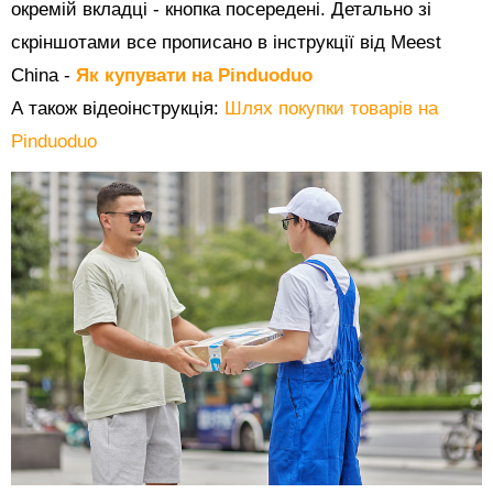
окремій вкладці - кнопка посередені. Детально зі
скріншотами все прописано в інструкції від Meest
China -
Як купувати на Pinduoduo
А також відеоінструкція:
Шлях покупки товарів на
Pinduoduo