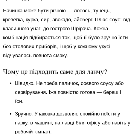
Начинка може бути різною — лосось, тунець,
креветка, курка, сир, авокадо, айсберг. Плюс соус: від
класичного унагі до гострого Шрірача. Кожна
комбінація підбирається так, щоб її було зручно їсти
без столових приборів, і щоб у кожному укусі
відчувалась повнота смаку.
Чому це підходить саме для ланчу?
Швидко. Не треба паличок, соєвого соусу або
сервірування. Їжа повністю готова — береш і
їси.
Зручно. Упаковка дозволяє спокійно поїсти у
парку, в машині, на лавці біля офісу або навіть у
робочій кімнаті.