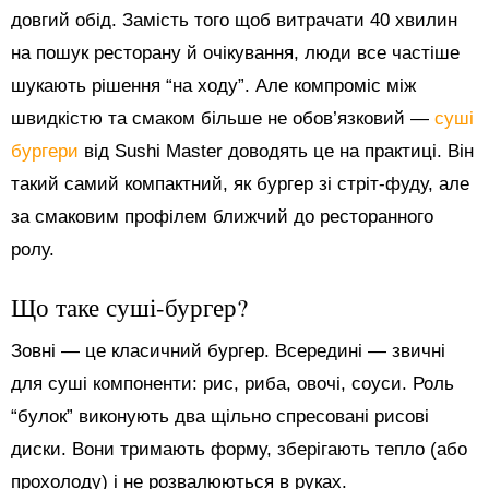
довгий обід. Замість того щоб витрачати 40 хвилин
на пошук ресторану й очікування, люди все частіше
шукають рішення “на ходу”. Але компроміс між
швидкістю та смаком більше не обов’язковий —
суші
бургери
від Sushi Master доводять це на практиці. Він
такий самий компактний, як бургер зі стріт-фуду, але
за смаковим профілем ближчий до ресторанного
ролу.
Що таке суші-бургер?
Зовні — це класичний бургер. Всередині — звичні
для суші компоненти: рис, риба, овочі, соуси. Роль
“булок” виконують два щільно спресовані рисові
диски. Вони тримають форму, зберігають тепло (або
прохолоду) і не розвалюються в руках.