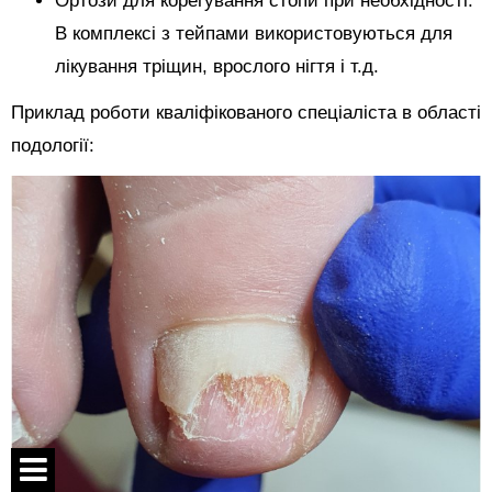
Ортози для корегування стопи при необхідності.
В комплексі з тейпами використовуються для
лікування тріщин, врослого нігтя і т.д.
Приклад роботи кваліфікованого спеціаліста в області
подології: