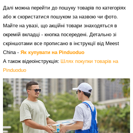
Далі можна перейти до пошуку товарів по категоріях
або ж скористатися пошуком за назвою чи фото.
Майте на увазі, що акційні товари знаходяться в
окремій вкладці - кнопка посередені. Детально зі
скріншотами все прописано в інструкції від Meest
China -
Як купувати на Pinduoduo
А також відеоінструкція:
Шлях покупки товарів на
Pinduoduo