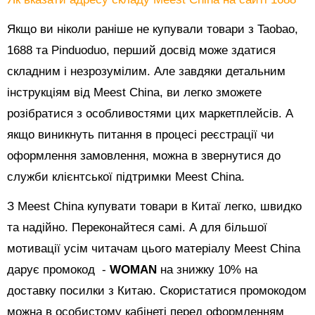
Якщо ви ніколи раніше не купували товари з Taobao,
1688 та Pinduoduo, перший досвід може здатися
складним і незрозумілим. Але завдяки детальним
інструкціям від Meest China, ви легко зможете
розібратися з особливостями цих маркетплейсів. А
якщо виникнуть питання в процесі реєстрації чи
оформлення замовлення, можна в звернутися до
служби клієнтської підтримки Meest China.
З Meest China купувати товари в Китаї легко, швидко
та надійно. Переконайтеся самі. А для більшої
мотивації усім читачам цього матеріалу Meest China
дарує промокод -
WOMAN
на знижку 10% на
доставку посилки з Китаю. Скористатися промокодом
можна в особистому кабінеті перед оформленням