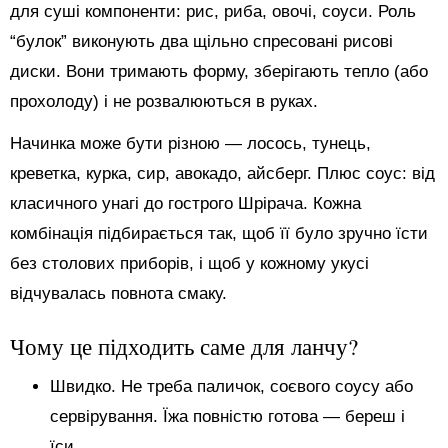
для суші компоненти: рис, риба, овочі, соуси. Роль
“булок” виконують два щільно спресовані рисові
диски. Вони тримають форму, зберігають тепло (або
прохолоду) і не розвалюються в руках.
Начинка може бути різною — лосось, тунець,
креветка, курка, сир, авокадо, айсберг. Плюс соус: від
класичного унагі до гострого Шрірача. Кожна
комбінація підбирається так, щоб її було зручно їсти
без столових приборів, і щоб у кожному укусі
відчувалась повнота смаку.
Чому це підходить саме для ланчу?
Швидко. Не треба паличок, соєвого соусу або
сервірування. Їжа повністю готова — береш і
їси.