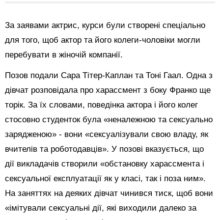
За заявами актрис, курси були створені спеціально
для того, щоб актор та його колеги-чоловіки могли
перебувати в жіночій компанії.
Позов подали Сара Тітер-Каплан та Тоні Гаал. Одна з
дівчат розповідала про харассмент з боку Франко ще
торік. За їх словами, поведінка актора і його колег
стосовно студенток була «неналежною та сексуально
зарядженою» - вони «сексуалізували свою владу, як
вчителів та роботодавців». У позові вказується, що
дії викладачів створили «обстановку харассмента і
сексуальної експлуатації як у класі, так і поза ним».
На заняттях на деяких дівчат чинився тиск, щоб вони
«імітували сексуальні дії, які виходили далеко за