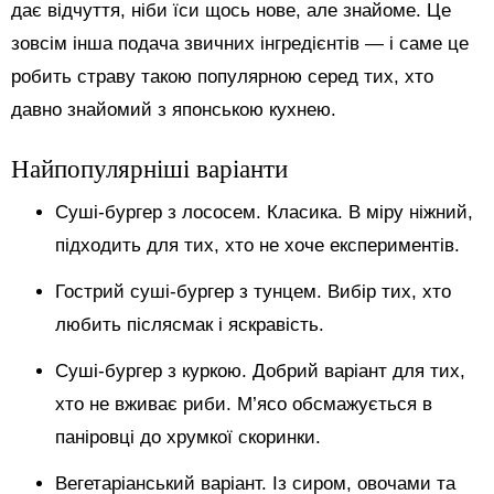
дає відчуття, ніби їси щось нове, але знайоме. Це
зовсім інша подача звичних інгредієнтів — і саме це
робить страву такою популярною серед тих, хто
давно знайомий з японською кухнею.
Найпопулярніші варіанти
Суші-бургер з лососем. Класика. В міру ніжний,
підходить для тих, хто не хоче експериментів.
Гострий суші-бургер з тунцем. Вибір тих, хто
любить післясмак і яскравість.
Суші-бургер з куркою. Добрий варіант для тих,
хто не вживає риби. М’ясо обсмажується в
паніровці до хрумкої скоринки.
Вегетаріанський варіант. Із сиром, овочами та