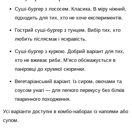
Суші-бургер з лососем. Класика. В міру ніжний,
підходить для тих, хто не хоче експериментів.
Гострий суші-бургер з тунцем. Вибір тих, хто
любить післясмак і яскравість.
Суші-бургер з куркою. Добрий варіант для тих,
хто не вживає риби. М’ясо обсмажується в
паніровці до хрумкої скоринки.
Вегетаріанський варіант. Із сиром, овочами та
соусом унагі — для легкого перекусу без білків
тваринного походження.
Усі варіанти доступні в комбо-наборах із напоями або
супом.