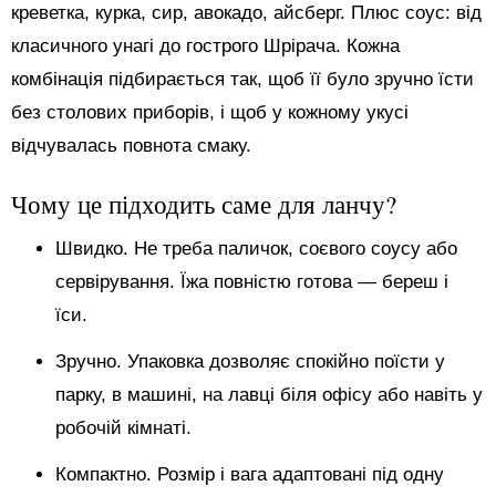
креветка, курка, сир, авокадо, айсберг. Плюс соус: від
класичного унагі до гострого Шрірача. Кожна
комбінація підбирається так, щоб її було зручно їсти
без столових приборів, і щоб у кожному укусі
відчувалась повнота смаку.
Чому це підходить саме для ланчу?
Швидко. Не треба паличок, соєвого соусу або
сервірування. Їжа повністю готова — береш і
їси.
Зручно. Упаковка дозволяє спокійно поїсти у
парку, в машині, на лавці біля офісу або навіть у
робочій кімнаті.
Компактно. Розмір і вага адаптовані під одну