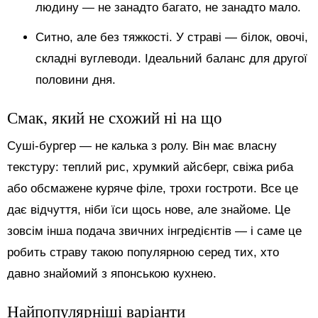
людину — не занадто багато, не занадто мало.
Ситно, але без тяжкості. У страві — білок, овочі,
складні вуглеводи. Ідеальний баланс для другої
половини дня.
Смак, який не схожий ні на що
Суші-бургер — не калька з ролу. Він має власну
текстуру: теплий рис, хрумкий айсберг, свіжа риба
або обсмажене куряче філе, трохи гостроти. Все це
дає відчуття, ніби їси щось нове, але знайоме. Це
зовсім інша подача звичних інгредієнтів — і саме це
робить страву такою популярною серед тих, хто
давно знайомий з японською кухнею.
Найпопулярніші варіанти