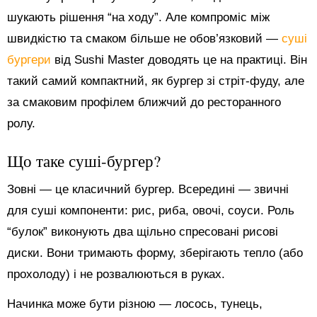
шукають рішення “на ходу”. Але компроміс між
швидкістю та смаком більше не обов’язковий —
суші
бургери
від Sushi Master доводять це на практиці. Він
такий самий компактний, як бургер зі стріт-фуду, але
за смаковим профілем ближчий до ресторанного
ролу.
Що таке суші-бургер?
Зовні — це класичний бургер. Всередині — звичні
для суші компоненти: рис, риба, овочі, соуси. Роль
“булок” виконують два щільно спресовані рисові
диски. Вони тримають форму, зберігають тепло (або
прохолоду) і не розвалюються в руках.
Начинка може бути різною — лосось, тунець,