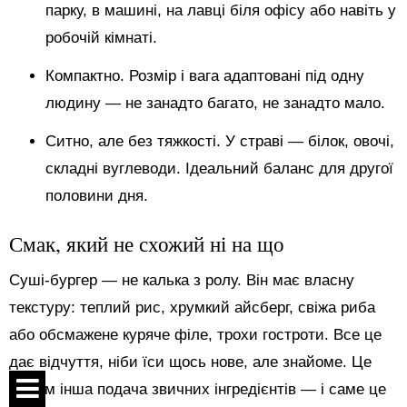
парку, в машині, на лавці біля офісу або навіть у
робочій кімнаті.
Компактно. Розмір і вага адаптовані під одну
людину — не занадто багато, не занадто мало.
Ситно, але без тяжкості. У страві — білок, овочі,
складні вуглеводи. Ідеальний баланс для другої
половини дня.
Смак, який не схожий ні на що
Суші-бургер — не калька з ролу. Він має власну
текстуру: теплий рис, хрумкий айсберг, свіжа риба
або обсмажене куряче філе, трохи гостроти. Все це
дає відчуття, ніби їси щось нове, але знайоме. Це
зовсім інша подача звичних інгредієнтів — і саме це