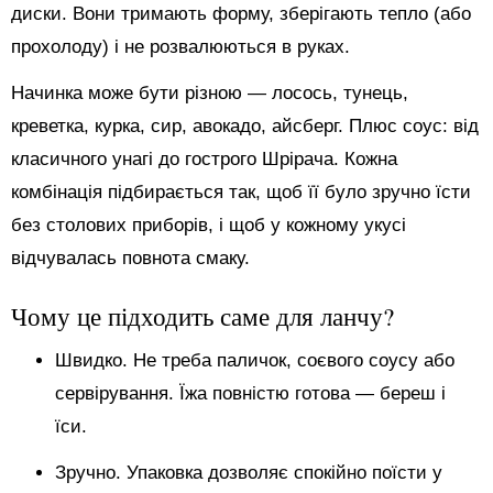
диски. Вони тримають форму, зберігають тепло (або
прохолоду) і не розвалюються в руках.
Начинка може бути різною — лосось, тунець,
креветка, курка, сир, авокадо, айсберг. Плюс соус: від
класичного унагі до гострого Шрірача. Кожна
комбінація підбирається так, щоб її було зручно їсти
без столових приборів, і щоб у кожному укусі
відчувалась повнота смаку.
Чому це підходить саме для ланчу?
Швидко. Не треба паличок, соєвого соусу або
сервірування. Їжа повністю готова — береш і
їси.
Зручно. Упаковка дозволяє спокійно поїсти у