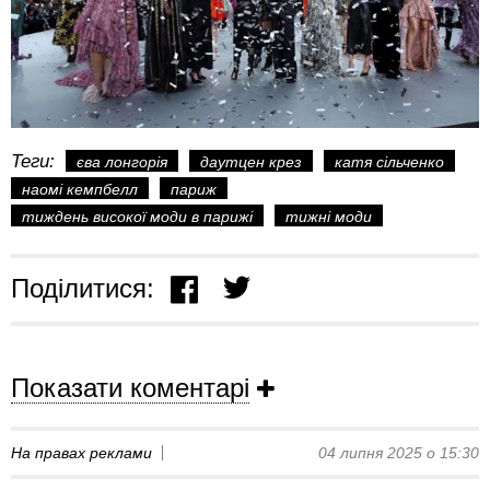
Теги:
єва лонгорія
даутцен крез
катя сільченко
наомі кемпбелл
париж
тиждень високої моди в парижі
тижні моди
Поділитися:
Показати коментарі
На правах реклами
04 липня 2025 о 15:30