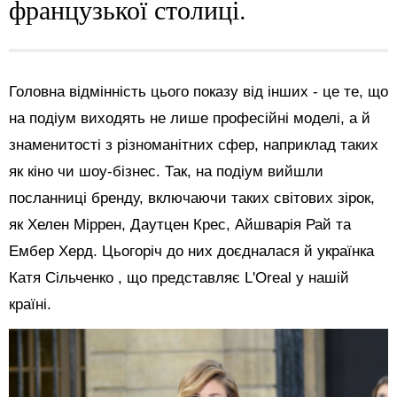
французької столиці.
Головна відмінність цього показу від інших - це те, що
на подіум виходять не лише професійні моделі, а й
знаменитості з різноманітних сфер, наприклад таких
як кіно чи шоу-бізнес. Так, на подіум вийшли
посланниці бренду, включаючи таких світових зірок,
як Хелен Міррен, Даутцен Крес, Айшварія Рай та
Ембер Херд. Цьогоріч до них доєдналася й українка
Катя Сільченко , що представляє L'Oreal у нашій
країні.