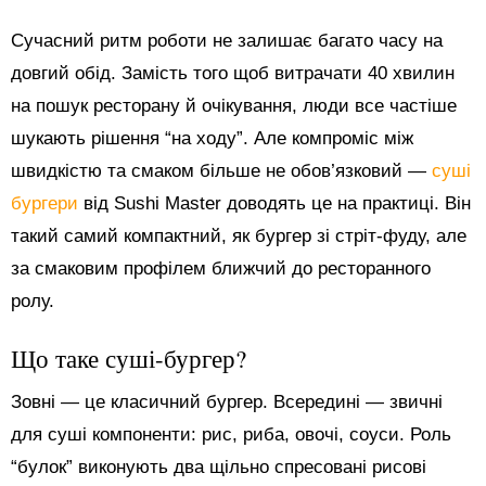
Сучасний ритм роботи не залишає багато часу на
довгий обід. Замість того щоб витрачати 40 хвилин
на пошук ресторану й очікування, люди все частіше
шукають рішення “на ходу”. Але компроміс між
швидкістю та смаком більше не обов’язковий —
суші
бургери
від Sushi Master доводять це на практиці. Він
такий самий компактний, як бургер зі стріт-фуду, але
за смаковим профілем ближчий до ресторанного
ролу.
Що таке суші-бургер?
Зовні — це класичний бургер. Всередині — звичні
для суші компоненти: рис, риба, овочі, соуси. Роль
“булок” виконують два щільно спресовані рисові