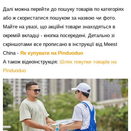
Далі можна перейти до пошуку товарів по категоріях
або ж скористатися пошуком за назвою чи фото.
Майте на увазі, що акційні товари знаходяться в
окремій вкладці - кнопка посередені. Детально зі
скріншотами все прописано в інструкції від Meest
China -
Як купувати на Pinduoduo
А також відеоінструкція:
Шлях покупки товарів на
Pinduoduo