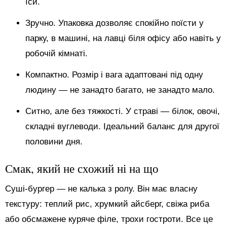
їси.
Зручно. Упаковка дозволяє спокійно поїсти у
парку, в машині, на лавці біля офісу або навіть у
робочій кімнаті.
Компактно. Розмір і вага адаптовані під одну
людину — не занадто багато, не занадто мало.
Ситно, але без тяжкості. У страві — білок, овочі,
складні вуглеводи. Ідеальний баланс для другої
половини дня.
Смак, який не схожий ні на що
Суші-бургер — не калька з ролу. Він має власну
текстуру: теплий рис, хрумкий айсберг, свіжа риба
або обсмажене куряче філе, трохи гостроти. Все це