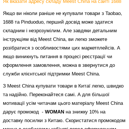
Як вказати адресу складу Meest China на сайті 1688
Якщо ви ніколи раніше не купували товари з Taobao,
1688 та Pinduoduo, перший досвід може здатися
складним і незрозумілим. Але завдяки детальним
інструкціям від Meest China, ви легко зможете
розібратися з особливостями цих маркетплейсів. А
якщо виникнуть питання в процесі реєстрації чи
оформлення замовлення, можна в звернутися до
служби клієнтської підтримки Meest China.
З Meest China купувати товари в Китаї легко, швидко
та надійно. Переконайтеся самі. А для більшої
мотивації усім читачам цього матеріалу Meest China
дарує промокод -
WOMAN
на знижку 10% на
доставку посилки з Китаю. Скористатися промокодом