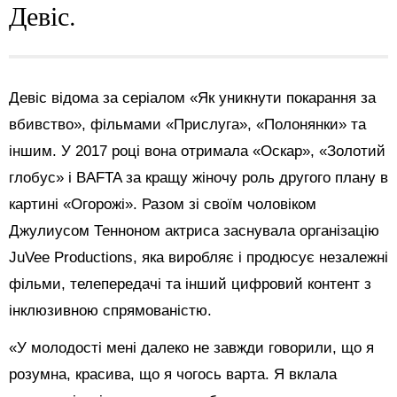
Девіс.
Девіс відома за серіалом «Як уникнути покарання за
вбивство», фільмами «Прислуга», «Полонянки» та
іншим. У 2017 році вона отримала «Оскар», «Золотий
глобус» і BAFTA за кращу жіночу роль другого плану в
картині «Огорожі». Разом зі своїм чоловіком
Джулиусом Тенноном актриса заснувала організацію
JuVee Productions, яка виробляє і продюсує незалежні
фільми, телепередачі та інший цифровий контент з
інклюзивною спрямованістю.
«У молодості мені далеко не завжди говорили, що я
розумна, красива, що я чогось варта. Я вклала