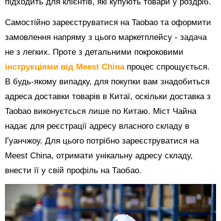
підходить для клієнтів, які купують товари у роздріб.
Самостійно зареєструватися на Taobao та оформити
замовлення напряму з цього маркетплейсу - задача
не з легких. Проте з детальними покроковими
інструкціями від Meest China
процес спрощується.
В будь-якому випадку, для покупки вам знадобиться
адреса доставки товарів в Китаї, оскільки доставка з
Taobao виконуєтсься лише по Китаю. Міст Чайна
надає для реєстрації адресу власного складу в
Гуанчжоу. Для цього потрібно зареєструватися на
Meest China, отримати унікальну адресу складу,
внести її у свій профіль на Таобао.