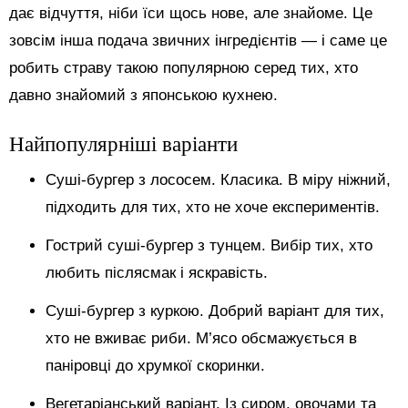
дає відчуття, ніби їси щось нове, але знайоме. Це
зовсім інша подача звичних інгредієнтів — і саме це
робить страву такою популярною серед тих, хто
давно знайомий з японською кухнею.
Найпопулярніші варіанти
Суші-бургер з лососем. Класика. В міру ніжний,
підходить для тих, хто не хоче експериментів.
Гострий суші-бургер з тунцем. Вибір тих, хто
любить післясмак і яскравість.
Суші-бургер з куркою. Добрий варіант для тих,
хто не вживає риби. М’ясо обсмажується в
паніровці до хрумкої скоринки.
Вегетаріанський варіант. Із сиром, овочами та