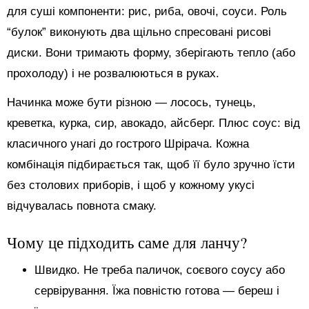
для суші компоненти: рис, риба, овочі, соуси. Роль
“булок” виконують два щільно спресовані рисові
диски. Вони тримають форму, зберігають тепло (або
прохолоду) і не розвалюються в руках.
Начинка може бути різною — лосось, тунець,
креветка, курка, сир, авокадо, айсберг. Плюс соус: від
класичного унагі до гострого Шрірача. Кожна
комбінація підбирається так, щоб її було зручно їсти
без столових приборів, і щоб у кожному укусі
відчувалась повнота смаку.
Чому це підходить саме для ланчу?
Швидко. Не треба паличок, соєвого соусу або
сервірування. Їжа повністю готова — береш і