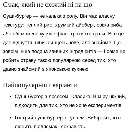
Смак, який не схожий ні на що
Суші-бургер — не калька з ролу. Він має власну
текстуру: теплий рис, хрумкий айсберг, свіжа риба
або обсмажене куряче філе, трохи гостроти. Все це
дає відчуття, ніби їси щось нове, але знайоме. Це
зовсім інша подача звичних інгредієнтів — і саме це
робить страву такою популярною серед тих, хто
давно знайомий з японською кухнею.
Найпопулярніші варіанти
Суші-бургер з лососем. Класика. В міру ніжний,
підходить для тих, хто не хоче експериментів.
Гострий суші-бургер з тунцем. Вибір тих, хто
любить післясмак і яскравість.