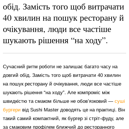
обід. Замість того щоб витрачати
40 хвилин на пошук ресторану й
очікування, люди все частіше
шукають рішення “на ходу”.
Сучасний ритм роботи не залишає багато часу на
довгий обід. Замість того щоб витрачати 40 хвилин
на пошук ресторану й очікування, люди все частіше
шукають рішення “на ходу”. Але компроміс між
швидкістю та смаком більше не обов’язковий —
суші
бургери
від Sushi Master доводять це на практиці. Він
такий самий компактний, як бургер зі стріт-фуду, але
за смаковим профілем ближчий до ресторанного