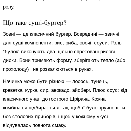
ролу.
Що таке суші-бургер?
Зовні — це класичний бургер. Всередині — звичні
для суші компоненти: рис, риба, овочі, соуси. Роль
“булок” виконують два щільно спресовані рисові
диски. Вони тримають форму, зберігають тепло (або
прохолоду) і не розвалюються в руках.
Начинка може бути різною — лосось, тунець,
креветка, курка, сир, авокадо, айсберг. Плюс соус: від
класичного унагі до гострого Шрірача. Кожна
комбінація підбирається так, щоб її було зручно їсти
без столових приборів, і щоб у кожному укусі
відчувалась повнота смаку.