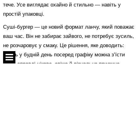
тече. Усе виглядає охайно й стильно — навіть у
простій упаковці.
Суші-бургер — це новий формат ланчу, який поважає
ваш час. Він не забирає зайвого, не потребує зусиль,
не розчаровує у смаку. Це рішення, яке доводить:
навіть у будній день посеред графіку можна з’їсти
щось справді цікаве, свіже й візуально приємне.
Спецпроекти
Поділитися:
Контакти
Про проект
Показати коментарі
Угода
Реклама