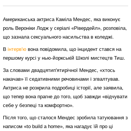
Американська актриса Каміла Мендес, яка виконує
роль Вероніки Лодж у серіалі «Рівердейл», розповіла,
що зазнала сексуального насильства в коледжі.
В
інтерв'ю
вона повідомила, що інцидент стався на
першому курсі у нью-йоркській Школі мистецтв Тиш.
За словами двадцятип'ятирічної Мендес, «хтось
накачав» її седативними речовинами і згвалтував.
Актриса не розкрила подробиці історії, але заявила,
що тепер вона прагне до того, щоб завжди «відчувати
себе у безпеці та комфортно».
Після того, що сталося Мендес зробила татуювання з
написом «to build a home», яка нагадує їй про ці