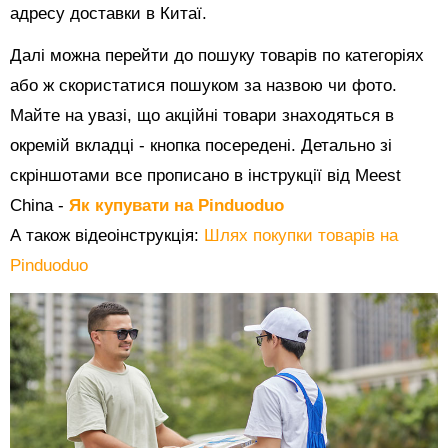
адресу доставки в Китаї.
Далі можна перейти до пошуку товарів по категоріях
або ж скористатися пошуком за назвою чи фото.
Майте на увазі, що акційні товари знаходяться в
окремій вкладці - кнопка посередені. Детально зі
скріншотами все прописано в інструкції від Meest
China -
Як купувати на Pinduoduo
А також відеоінструкція:
Шлях покупки товарів на
Pinduoduo