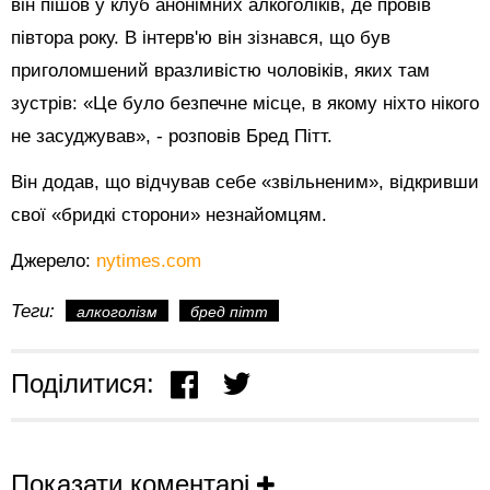
він пішов у клуб анонімних алкоголіків, де провів
півтора року. В інтерв'ю він зізнався, що був
приголомшений вразливістю чоловіків, яких там
зустрів: «Це було безпечне місце, в якому ніхто нікого
не засуджував», - розповів Бред Пітт.
Він додав, що відчував себе «звільненим», відкривши
свої «бридкі сторони» незнайомцям.
Джерело:
nytimes.com
Теги:
алкоголізм
бред пітт
Поділитися:
Показати коментарі