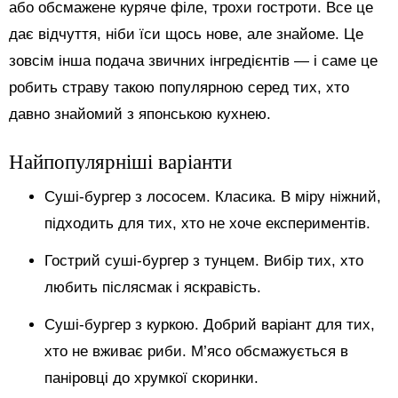
або обсмажене куряче філе, трохи гостроти. Все це
дає відчуття, ніби їси щось нове, але знайоме. Це
зовсім інша подача звичних інгредієнтів — і саме це
робить страву такою популярною серед тих, хто
давно знайомий з японською кухнею.
Найпопулярніші варіанти
Суші-бургер з лососем. Класика. В міру ніжний,
підходить для тих, хто не хоче експериментів.
Гострий суші-бургер з тунцем. Вибір тих, хто
любить післясмак і яскравість.
Суші-бургер з куркою. Добрий варіант для тих,
хто не вживає риби. М’ясо обсмажується в
паніровці до хрумкої скоринки.