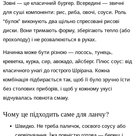
Зовні — це класичний бургер. Всередині — звичні
для суші компоненти: рис, риба, овочі, соуси. Роль
“булок” виконують два щільно спресовані рисові
диски. Вони тримають форму, зберігають тепло (або
прохолоду) і не розвалюються в руках.
Начинка може бути різною — лосось, тунець,
креветка, курка, сир, авокадо, айсберг. Плюс соус: від
класичного унагі до гострого Шрірача. Кожна
комбінація підбирається так, щоб її було зручно їсти
без столових приборів, і щоб у кожному укусі
відчувалась повнота смаку.
Чому це підходить саме для ланчу?
Швидко. Не треба паличок, соєвого соусу або
сервірування. Їжа повністю готова — береш і