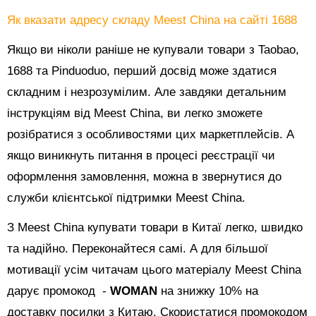
Як вказати адресу складу Meest China на сайті 1688
Якщо ви ніколи раніше не купували товари з Taobao,
1688 та Pinduoduo, перший досвід може здатися
складним і незрозумілим. Але завдяки детальним
інструкціям від Meest China, ви легко зможете
розібратися з особливостями цих маркетплейсів. А
якщо виникнуть питання в процесі реєстрації чи
оформлення замовлення, можна в звернутися до
служби клієнтської підтримки Meest China.
З Meest China купувати товари в Китаї легко, швидко
та надійно. Переконайтеся самі. А для більшої
мотивації усім читачам цього матеріалу Meest China
дарує промокод -
WOMAN
на знижку 10% на
доставку посилки з Китаю. Скористатися промокодом