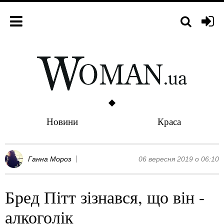
Новини
Краса
Ганна Мороз
06 вересня 2019 о 06:10
Бред Пітт зізнався, що він -
алкоголік