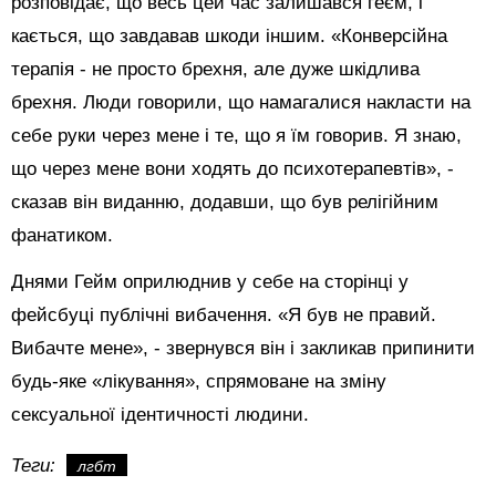
розповідає, що весь цей час залишався геєм, і
кається, що завдавав шкоди іншим. «Конверсійна
терапія - не просто брехня, але дуже шкідлива
брехня. Люди говорили, що намагалися накласти на
себе руки через мене і те, що я їм говорив. Я знаю,
що через мене вони ходять до психотерапевтів», -
сказав він виданню, додавши, що був релігійним
фанатиком.
Днями Гейм оприлюднив у себе на сторінці у
фейсбуці публічні вибачення. «Я був не правий.
Вибачте мене», - звернувся він і закликав припинити
будь-яке «лікування», спрямоване на зміну
сексуальної ідентичності людини.
Теги:
лгбт