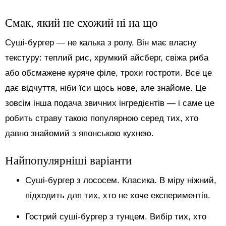
Смак, який не схожий ні на що
Суші-бургер — не калька з ролу. Він має власну
текстуру: теплий рис, хрумкий айсберг, свіжа риба
або обсмажене куряче філе, трохи гостроти. Все це
дає відчуття, ніби їси щось нове, але знайоме. Це
зовсім інша подача звичних інгредієнтів — і саме це
робить страву такою популярною серед тих, хто
давно знайомий з японською кухнею.
Найпопулярніші варіанти
Суші-бургер з лососем. Класика. В міру ніжний,
підходить для тих, хто не хоче експериментів.
Гострий суші-бургер з тунцем. Вибір тих, хто