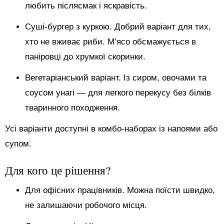
любить післясмак і яскравість.
Суші-бургер з куркою. Добрий варіант для тих,
хто не вживає риби. М’ясо обсмажується в
паніровці до хрумкої скоринки.
Вегетаріанський варіант. Із сиром, овочами та
соусом унагі — для легкого перекусу без білків
тваринного походження.
Усі варіанти доступні в комбо-наборах із напоями або
супом.
Для кого це рішення?
Для офісних працівників. Можна поїсти швидко,
не залишаючи робочого місця.