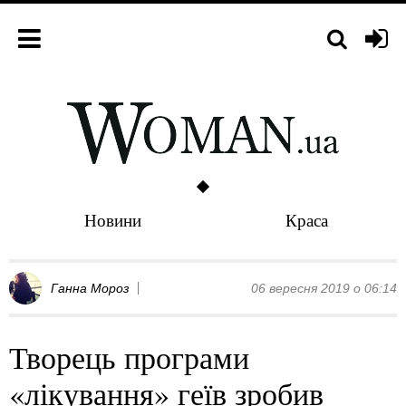
Новини
Краса
Ганна Мороз
06 вересня 2019 о 06:14
Творець програми
«лікування» геїв зробив