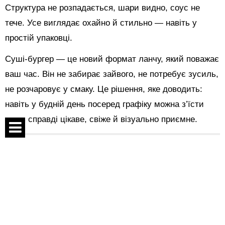
Структура не розпадається, шари видно, соус не
тече. Усе виглядає охайно й стильно — навіть у
простій упаковці.
Суші-бургер — це новий формат ланчу, який поважає
ваш час. Він не забирає зайвого, не потребує зусиль,
не розчаровує у смаку. Це рішення, яке доводить:
навіть у будній день посеред графіку можна з’їсти
щось справді цікаве, свіже й візуально приємне.
Поділитися:
Спецпроекти
Контакти
Показати коментарі
Про проект
Угода