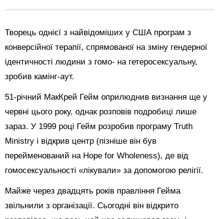
Творець однієї з найвідоміших у США програм з
конверсійної терапії, спрямованої на зміну гендерної
ідентичності людини з гомо- на гетеросексуальну,
зробив камінг-аут.
51-річний МакКрей Гейм оприлюднив визнання ще у
червні цього року, однак розповів подробиці лише
зараз. У 1999 році Гейм розробив програму Truth
Ministry і відкрив центр (пізніше він був
перейменований на Hope for Wholeness), де від
гомосексуальності «лікували» за допомогою релігії.
Майже через двадцять років правління Гейма
звільнили з організації. Сьогодні він відкрито