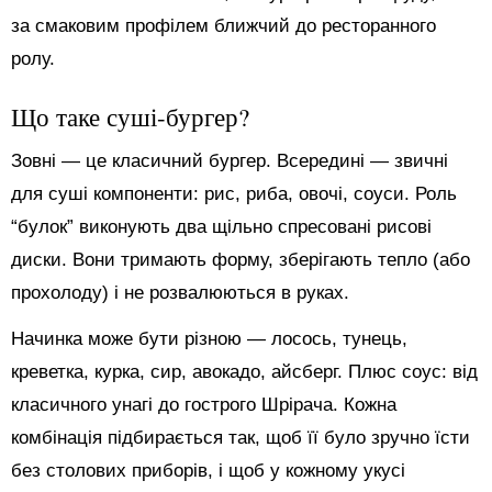
за смаковим профілем ближчий до ресторанного
ролу.
Що таке суші-бургер?
Зовні — це класичний бургер. Всередині — звичні
для суші компоненти: рис, риба, овочі, соуси. Роль
“булок” виконують два щільно спресовані рисові
диски. Вони тримають форму, зберігають тепло (або
прохолоду) і не розвалюються в руках.
Начинка може бути різною — лосось, тунець,
креветка, курка, сир, авокадо, айсберг. Плюс соус: від
класичного унагі до гострого Шрірача. Кожна
комбінація підбирається так, щоб її було зручно їсти
без столових приборів, і щоб у кожному укусі