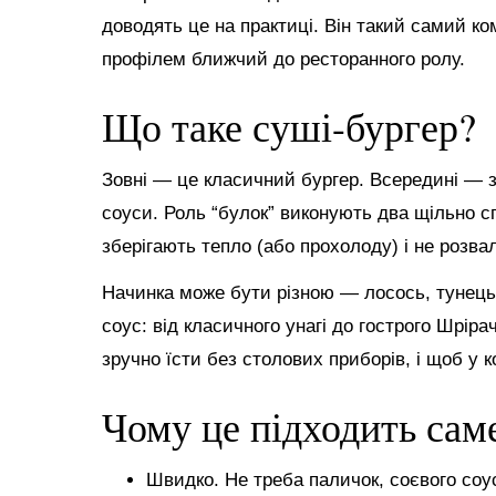
доводять це на практиці. Він такий самий ко
профілем ближчий до ресторанного ролу.
Що таке суші-бургер?
Зовні — це класичний бургер. Всередині — зв
соуси. Роль “булок” виконують два щільно с
зберігають тепло (або прохолоду) і не розва
Начинка може бути різною — лосось, тунець, 
соус: від класичного унагі до гострого Шріра
зручно їсти без столових приборів, і щоб у 
Чому це підходить сам
Швидко. Не треба паличок, соєвого соу