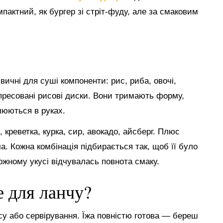
мпактний, як бургер зі стріт-фуду, але за смаковим
ичні для суші компоненти: рис, риба, овочі,
пресовані рисові диски. Вони тримають форму,
люються в руках.
креветка, курка, сир, авокадо, айсберг. Плюс
ча. Кожна комбінація підбирається так, щоб її було
кожному укусі відчувалась повнота смаку.
е для ланчу?
су або сервірування. Їжа повністю готова — береш