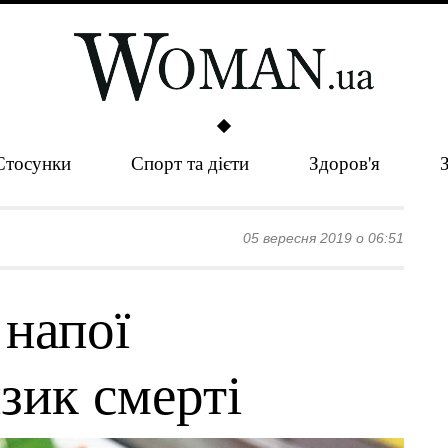
Стосунки
Спорт та дієти
Здоров'я
05 вересня 2019 о 06:51
 напої
зик смерті