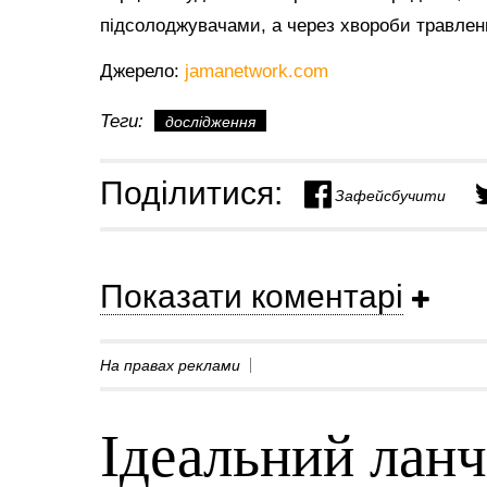
підсолоджувачами, а через хвороби травленн
Джерело:
jamanetwork.com
Теги:
дослідження
Поділитися:
Зафейсбучити
Показати коментарі
На правах реклами
Ідеальний ланч