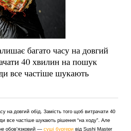
алишає багато часу на довгий
рачати 40 хвилин на пошук
юди все частіше шукають
у на довгий обід. Замість того щоб витрачати 40
ди все частіше шукають рішення “на ходу”. Але
 не обов’язковий —
суші бургери
від Sushi Master