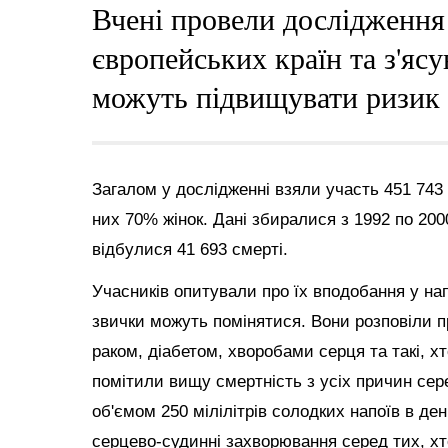
Вчені провели дослідження
європейських країн та з'яс
можуть підвищувати ризик 
Загалом у дослідженні взяли участь 451 743 
них 70% жінок. Дані збиралися з 1992 по 2000
відбулися 41 693 смерті.
Учасників опитували про їх вподобання у на
звички можуть помінятися. Вони розповіли пр
раком, діабетом, хворобами серця та такі, хт
помітили вищу смертність з усіх причин сере
об'ємом 250 мілілітрів солодких напоїв в де
серцево-судинні захворювання серед тих, хт