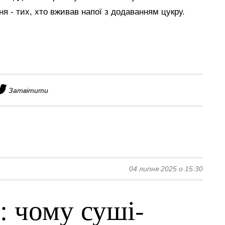
я - тих, хто вживав напої з додаванням цукру.
Затвітити
04 липня 2025 о 15:30
: чому суші-