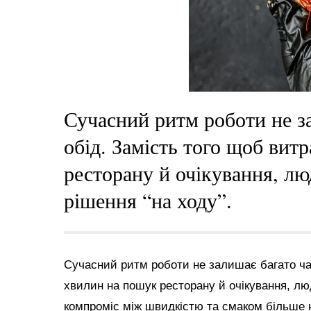
Сучасний ритм роботи не з
обід. Замість того щоб вит
ресторану й очікування, л
рішення “на ходу”.
Сучасний ритм роботи не залишає багато час
хвилин на пошук ресторану й очікування, лю
компроміс між швидкістю та смаком більше