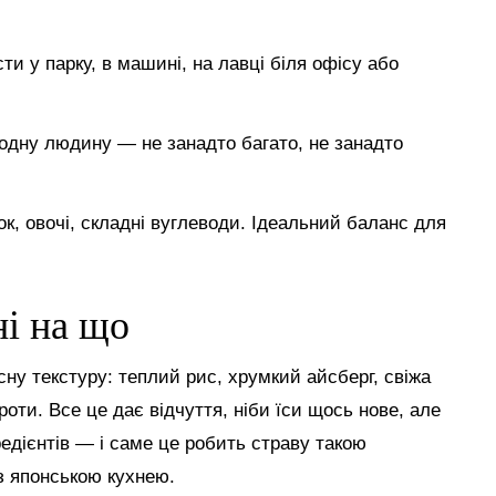
ти у парку, в машині, на лавці біля офісу або
д одну людину — не занадто багато, не занадто
ок, овочі, складні вуглеводи. Ідеальний баланс для
ні на що
сну текстуру: теплий рис, хрумкий айсберг, свіжа
оти. Все це дає відчуття, ніби їси щось нове, але
едієнтів — і саме це робить страву такою
з японською кухнею.