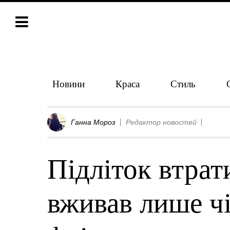
Новини
Краса
Стиль
Ганна Мороз
Редактор новостей
Підліток втрат
вживав лише ч