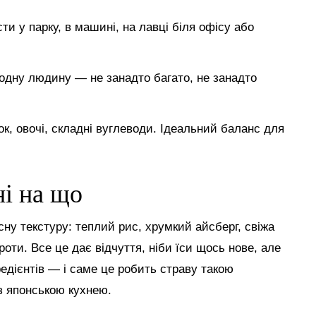
ти у парку, в машині, на лавці біля офісу або
д одну людину — не занадто багато, не занадто
ок, овочі, складні вуглеводи. Ідеальний баланс для
ні на що
сну текстуру: теплий рис, хрумкий айсберг, свіжа
оти. Все це дає відчуття, ніби їси щось нове, але
едієнтів — і саме це робить страву такою
з японською кухнею.