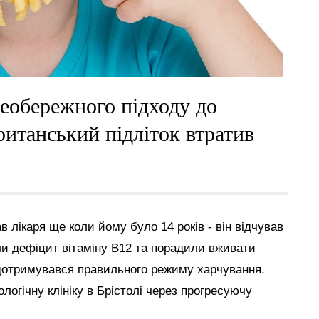
необережного підходу до
британський підліток втратив
ав лікаря ще коли йому було 14 років - він відчував
ли дефіцит вітаміну B12 та порадили вживати
 дотримувався правильного режиму харчування.
огічну клініку в Брістолі через прогресуючу