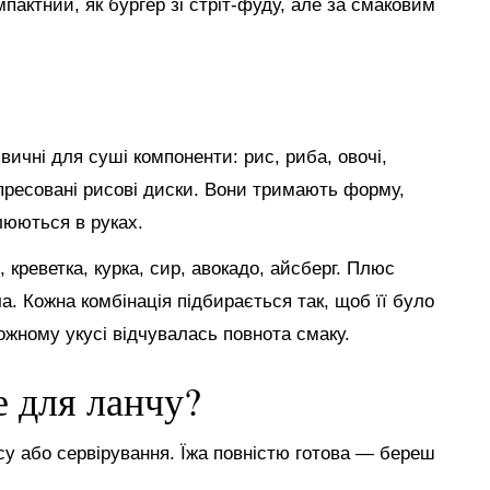
мпактний, як бургер зі стріт-фуду, але за смаковим
ичні для суші компоненти: рис, риба, овочі,
пресовані рисові диски. Вони тримають форму,
люються в руках.
креветка, курка, сир, авокадо, айсберг. Плюс
ча. Кожна комбінація підбирається так, щоб її було
кожному укусі відчувалась повнота смаку.
е для ланчу?
су або сервірування. Їжа повністю готова — береш