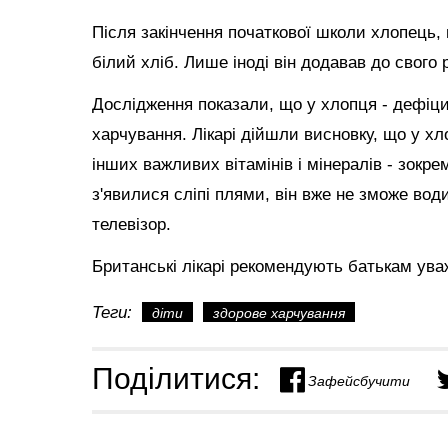
Після закінчення початкової школи хлопець, 
білий хліб. Лише іноді він додавав до свого
Дослідження показали, що у хлопця - дефіцит
харчування. Лікарі дійшли висновку, що у хл
інших важливих вітамінів і мінералів - зокре
з'явилися сліпі плями, він вже не зможе во
телевізор.
Британські лікарі рекомендують батькам уваж
Теги:
діти
здорове харчування
Поділитися:
Зафейсбучити