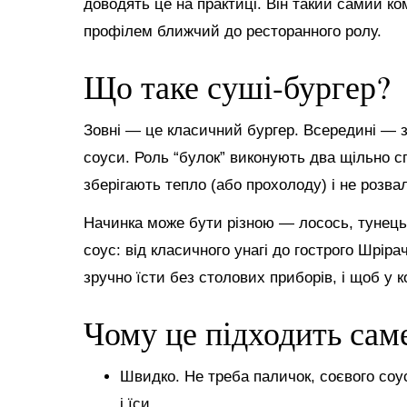
доводять це на практиці. Він такий самий ко
профілем ближчий до ресторанного ролу.
Що таке суші-бургер?
Зовні — це класичний бургер. Всередині — зв
соуси. Роль “булок” виконують два щільно с
зберігають тепло (або прохолоду) і не розва
Начинка може бути різною — лосось, тунець, 
соус: від класичного унагі до гострого Шріра
зручно їсти без столових приборів, і щоб у 
Чому це підходить сам
Швидко. Не треба паличок, соєвого соу
і їси.