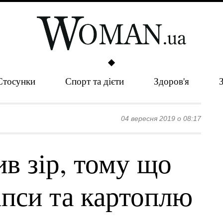
Стосунки
Спорт та дієти
Здоров'я
04 вересня 2019 о 08:17
ив зір, тому що
іпси та картоплю