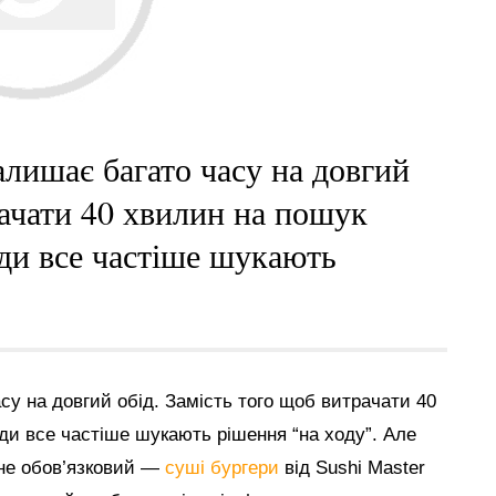
алишає багато часу на довгий
рачати 40 хвилин на пошук
юди все частіше шукають
у на довгий обід. Замість того щоб витрачати 40
ди все частіше шукають рішення “на ходу”. Але
 не обов’язковий —
суші бургери
від Sushi Master