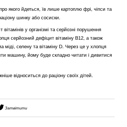
про якого йдеться, їв лише картоплю фрі, чіпси та
 раціону шинку або сосиски.
 вітамінів у організмі та серйозні порушення
опця серйозний дефіцит вітаміну B12, а також
ма міді, селену та вітаміну D. Через це у хлопця
дити машину, йому буде складно читати і дивитися
ніше відноситься до раціону своїх дітей.
Затвітити