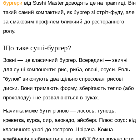
бургери
від Sushi Master доводять це на практиці. Він
такий самий компактний, як бургер зі стріт-фуду, але
за смаковим профілем ближчий до ресторанного
ролу.
Що таке суші-бургер?
Зовні — це класичний бургер. Всередині — звичні
для суші компоненти: рис, риба, овочі, соуси. Роль
“булок” виконують два щільно спресовані рисові
диски. Вони тримають форму, зберігають тепло (або
прохолоду) і не розвалюються в руках.
Начинка може бути різною — лосось, тунець,
креветка, курка, сир, авокадо, айсберг. Плюс соус: від
класичного унагі до гострого Шрірача. Кожна
комбінація підбирається так, щоб її було зручно їсти