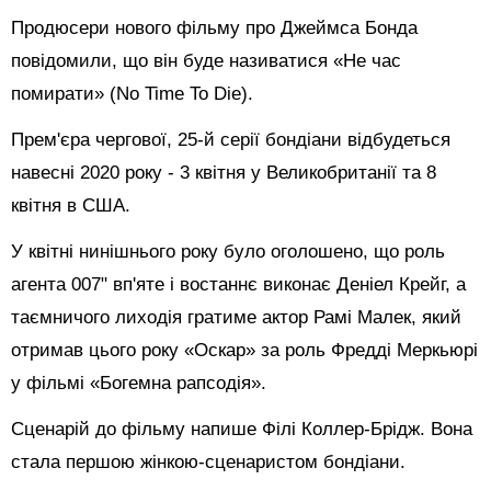
Продюсери нового фільму про Джеймса Бонда
повідомили, що він буде називатися «Не час
помирати» (No Time To Die).
Прем'єра чергової, 25-й серії бондіани відбудеться
навесні 2020 року - 3 квітня у Великобританії та 8
квітня в США.
У квітні нинішнього року було оголошено, що роль
агента 007" вп'яте і востаннє виконає Деніел Крейг, а
таємничого лиходія гратиме актор Рамі Малек, який
отримав цього року «Оскар» за роль Фредді Меркьюрі
у фільмі «Богемна рапсодія».
Сценарій до фільму напише Філі Коллер-Брідж. Вона
стала першою жінкою-сценаристом бондіани.