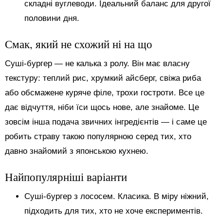
складні вуглеводи. Ідеальний баланс для другої
половини дня.
Смак, який не схожий ні на що
Суші-бургер — не калька з ролу. Він має власну
текстуру: теплий рис, хрумкий айсберг, свіжа риба
або обсмажене куряче філе, трохи гостроти. Все це
дає відчуття, ніби їси щось нове, але знайоме. Це
зовсім інша подача звичних інгредієнтів — і саме це
робить страву такою популярною серед тих, хто
давно знайомий з японською кухнею.
Найпопулярніші варіанти
Суші-бургер з лососем. Класика. В міру ніжний,
підходить для тих, хто не хоче експериментів.