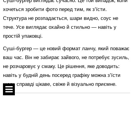
Суші-бургер виглядає сучасно. Це той випадок, коли
хочеться зробити фото перед тим, як з’їсти.
Структура не розпадається, шари видно, соус не
тече. Усе виглядає охайно й стильно — навіть у
простій упаковці.
Суші-бургер — це новий формат ланчу, який поважає
ваш час. Він не забирає зайвого, не потребує зусиль,
не розчаровує у смаку. Це рішення, яке доводить:
навіть у будній день посеред графіку можна з’їсти
щось справді цікаве, свіже й візуально приємне.
Поділитися:
Спецпроекти
Контакти
Показати коментарі
Про проект