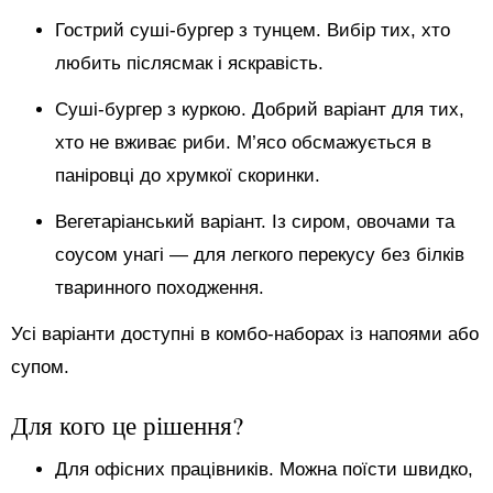
Гострий суші-бургер з тунцем. Вибір тих, хто
любить післясмак і яскравість.
Суші-бургер з куркою. Добрий варіант для тих,
хто не вживає риби. М’ясо обсмажується в
паніровці до хрумкої скоринки.
Вегетаріанський варіант. Із сиром, овочами та
соусом унагі — для легкого перекусу без білків
тваринного походження.
Усі варіанти доступні в комбо-наборах із напоями або
супом.
Для кого це рішення?
Для офісних працівників. Можна поїсти швидко,