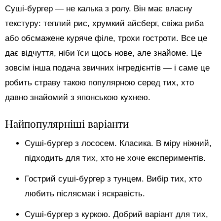
Суші-бургер — не калька з ролу. Він має власну
текстуру: теплий рис, хрумкий айсберг, свіжа риба
або обсмажене куряче філе, трохи гостроти. Все це
дає відчуття, ніби їси щось нове, але знайоме. Це
зовсім інша подача звичних інгредієнтів — і саме це
робить страву такою популярною серед тих, хто
давно знайомий з японською кухнею.
Найпопулярніші варіанти
Суші-бургер з лососем. Класика. В міру ніжний,
підходить для тих, хто не хоче експериментів.
Гострий суші-бургер з тунцем. Вибір тих, хто
любить післясмак і яскравість.
Суші-бургер з куркою. Добрий варіант для тих,