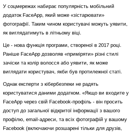
У соцмережах набирає популярність мобільний
додаток FaceApp, який може «зістарювати»
фотографії. Таким чином користувачі можуть уявити,
як виглядатимуть в літньому віці.
Це - нова функція програми, створеної в 2017 році.
Раніше FaceApp дозволяв «приміряти» різні стилі
зачіски та колір волосся або уявити, як може
виглядати користувач, якби був протилежної статі.
Однак експерти з кібербезпеки не радять
користуватися даними додатком. «Якщо ви входите у
FaceApp через свій Facebook-профіль - він просить
доступ до загальної відкритої інформації з вашого
профілю, email-адреси, та всіх фотографій у вашому
Facebook (включаючи розшарені тільки для друзів,