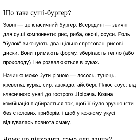
Що таке суші-бургер?
Зовні — це класичний бургер. Всередині — звичні
для суші компоненти: рис, риба, овочі, соуси. Роль
“булок” виконують два щільно спресовані рисові
диски. Вони тримають форму, зберігають тепло (або
прохолоду) і не розвалюються в руках.
Начинка може бути різною — лосось, тунець,
креветка, курка, сир, авокадо, айсберг. Плюс соус: від
класичного унагі до гострого Шрірача. Кожна
комбінація підбирається так, щоб її було зручно їсти
без столових приборів, і щоб у кожному укусі
відчувалась повнота смаку.
Чому це підходить саме для ланчу?