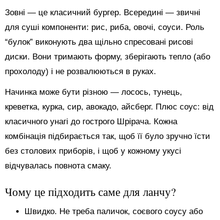
Зовні — це класичний бургер. Всередині — звичні
для суші компоненти: рис, риба, овочі, соуси. Роль
“булок” виконують два щільно спресовані рисові
диски. Вони тримають форму, зберігають тепло (або
прохолоду) і не розвалюються в руках.
Начинка може бути різною — лосось, тунець,
креветка, курка, сир, авокадо, айсберг. Плюс соус: від
класичного унагі до гострого Шрірача. Кожна
комбінація підбирається так, щоб її було зручно їсти
без столових приборів, і щоб у кожному укусі
відчувалась повнота смаку.
Чому це підходить саме для ланчу?
Швидко. Не треба паличок, соєвого соусу або