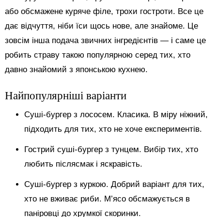
або обсмажене куряче філе, трохи гостроти. Все це
дає відчуття, ніби їси щось нове, але знайоме. Це
зовсім інша подача звичних інгредієнтів — і саме це
робить страву такою популярною серед тих, хто
давно знайомий з японською кухнею.
Найпопулярніші варіанти
Суші-бургер з лососем. Класика. В міру ніжний,
підходить для тих, хто не хоче експериментів.
Гострий суші-бургер з тунцем. Вибір тих, хто
любить післясмак і яскравість.
Суші-бургер з куркою. Добрий варіант для тих,
хто не вживає риби. М’ясо обсмажується в
паніровці до хрумкої скоринки.