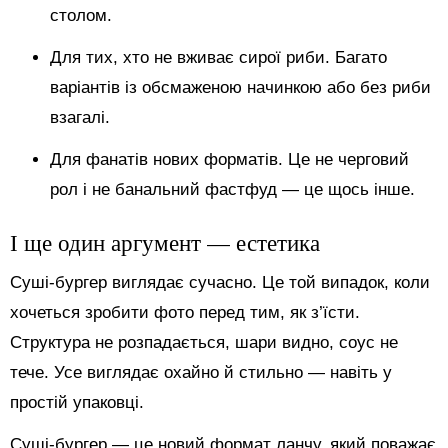
столом.
Для тих, хто не вживає сирої риби. Багато
варіантів із обсмаженою начинкою або без риби
взагалі.
Для фанатів нових форматів. Це не черговий
рол і не банальний фастфуд — це щось інше.
І ще один аргумент — естетика
Суші-бургер виглядає сучасно. Це той випадок, коли
хочеться зробити фото перед тим, як з’їсти.
Структура не розпадається, шари видно, соус не
тече. Усе виглядає охайно й стильно — навіть у
простій упаковці.
Суші-бургер — це новий формат ланчу, який поважає